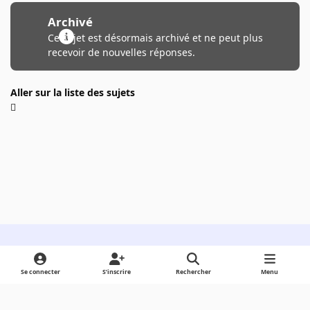
Archivé
Ce sujet est désormais archivé et ne peut plus
recevoir de nouvelles réponses.
Aller sur la liste des sujets
Light Mode
Dark Mode
System Preference
Se connecter
S’inscrire
Rechercher
Menu
Langue
Cookies
Powered by
Invision Community