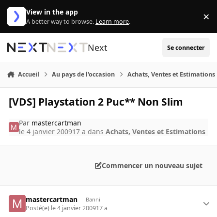
Aller au contenu
View in the app
×
Di
A better way to browse.
Learn more
.
Next
Se connecter
Accueil
Au pays de l'occasion
Achats, Ventes et Estimations
[VDS] Playstation 2 Puc** Non Slim
Par
mastercartman
le 4 janvier 2009
17 a
dans
Achats, Ventes et Estimations
Commencer un nouveau sujet
mastercartman
Banni
Posté(e)
le 4 janvier 2009
17 a