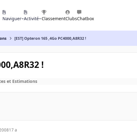
Naviguer
Activité
Classement
Clubs
Chatbox
ions
[EST] Opteron 165 ,4Go PC4000,A8R32 !
000,A8R32 !
tes et Estimations
 2008
17 a