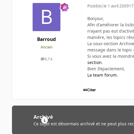
Posté(e)
le 1 avril 2009
17
Bonjour,
Afin d'améliorer la lisi
n'ayant pas eut d'acti
maniére, les topics rés
Barroud
La sous-section Archive
Ancien
message dans le topic 
Si vous avez la moindr
9,7 k
messages
section
.
Bien INpactement,
La team forum.
Citer
Archivé
Ce sujet est désormais archivé et ne peut plus re