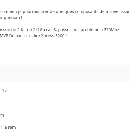
r combien je pourrais tirer de quelques composants de ma viellissan
oir phenom !
issue de 2 Kit de 2x1Go cas 3, passe sans probleme à 275Mhz
VP Deluxe crossfire Xpress 3200 !
17 a
ram
ar la ram