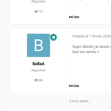
INpactien
115
messages
Citer
Posté(e)
le 1 février 2009
Oups désolé j'ai laissé a
tout est vendu !!
BaBaA
INpactien
266
messages
Citer
2 mois après...