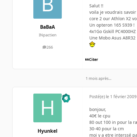
Salut !!
voila je voudrais savoi
core 2 our Athlon X2 v
Un opteron 165 S939 !
BaBaA
4x1Go Gskill PC4000HZ 
INpactien
Une Mobo Asus A8R32 M
266
messages
Citer
1 mois après...
Posté(e)
le 1 février 2009
bonjour,
40€ le cpu
80 out 100 in pour la 
30-40 pour la cm
Hyunkel
moi y a etre interssé p