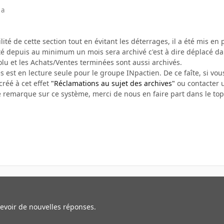
 a
bilité de cette section tout en évitant les déterrages, il a été mis e
vité depuis au minimum un mois sera archivé c'est à dire déplacé d
olu et les Achats/Ventes terminées sont aussi archivés.
s est en lecture seule pour le groupe INpactien. De ce faîte, si vous
créé à cet effet
"Réclamations au sujet des archives"
ou contacter u
e remarque sur ce système, merci de nous en faire part dans le top
cevoir de nouvelles réponses.