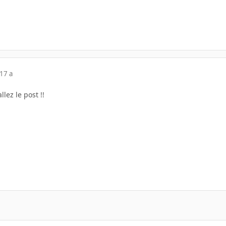
17 a
llez le post !!