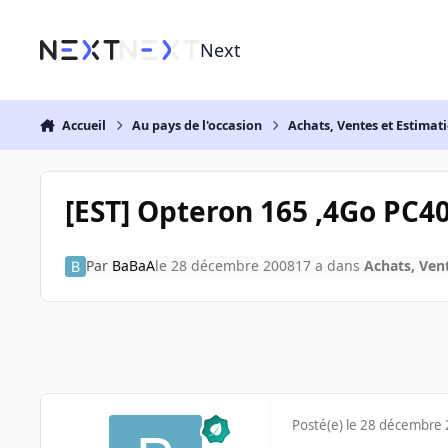
Aller au contenu
Next
Accueil
Au pays de l'occasion
Achats, Ventes et Estimat
[EST] Opteron 165 ,4Go PC4
Par
BaBaA
le 28 décembre 2008
17 a
dans
Achats, Ven
Posté(e)
le 28 décembre