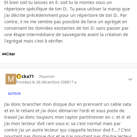
Et bien soit tu laisses en E: soit tu le montes sous un
répertoire spécifique de ton D:. Tu peux utiliser la manip que
j'ai décrite précédemment pour un répertoire de ton D:. Par
contre, il ne me semble pas possible de faire un agrégat en
conservant les données existantes de ton D: sans passer par
une étape intermédiaire de sauvegarde avant la création de
l'agrégat mais c'est à vérifier.
Citer
micka71
INpactien
Posté(e)
le 26 décembre 2008
17 a
AUTEUR
J'ai donc brancher mon disque dur en prennant un cable sata
et en le reliant et j'ai donc démarrer l'ordi et sous poste de
travail j'ai donc toujours mon raptor partitionner en c: et d: et
j'ai mon lecteur dvd ram sous e: sa c'est normal mais par
contre j'ai un autre lecteur qui s'appelle lecteur dvd f:...? C'est
pourtant pas disque dur et je n'ai pourtant pas d'autre lecteur