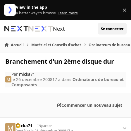
Aller au contenu
View in the app
×
Di
A better way to browse.
Learn more
.
Next
Se connecter
Accueil
Matériel et Conseils d'achat
Ordinateurs de bureau
Branchement d'un 2ème disque dur
Par
micka71
le 26 décembre 2008
17 a
dans
Ordinateurs de bureau et
Composants
Commencer un nouveau sujet
micka71
INpactien
Posté(e)
le 26 décembre 2008
17 a