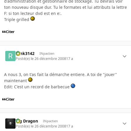
d'administration et gestionnaire de stockage. Tu devrais voir
ton nouveau disque dur. Tu le formates et lui attributs la lettre
F: si ton lecteur dvd est en e:.
Triple grilled
Citer
rimk3142
INpactien
Posté(e)
le 26 décembre 2008
17 a
A nous 3, on t'as fait la démarche entiere. A toi de "jouer"
maintenant
Edit: C'est un record de barbecue
Citer
Big Dragon
INpactien
Posté(e)
le 26 décembre 2008
17 a