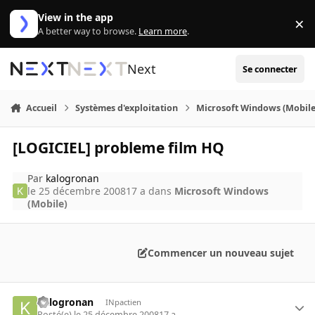
Aller au contenu
View in the app
×
Di
A better way to browse.
Learn more
.
Next
Se connecter
Accueil
Systèmes d'exploitation
Microsoft Windows (Mobile
[LOGICIEL] probleme film HQ
Par
kalogronan
le 25 décembre 2008
17 a
dans
Microsoft Windows
(Mobile)
Commencer un nouveau sujet
kalogronan
INpactien
Posté(e)
le 25 décembre 2008
17 a