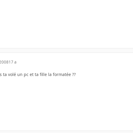
 2008
17 a
s ta volé un pc et ta fille la formatée ??