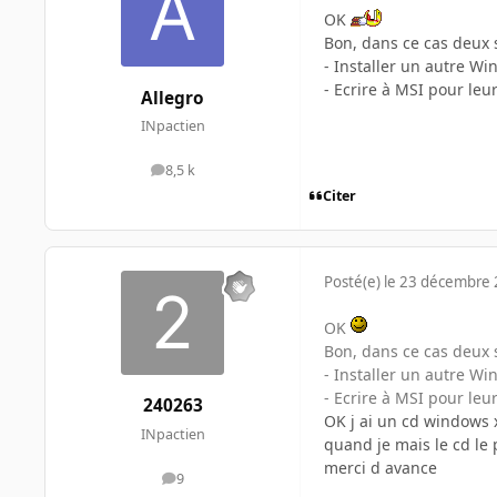
OK
Bon, dans ce cas deux s
- Installer un autre Wi
- Ecrire à MSI pour le
Allegro
INpactien
8,5 k
messages
Citer
Posté(e)
le 23 décembre
OK
Bon, dans ce cas deux s
- Installer un autre Wi
- Ecrire à MSI pour le
240263
OK j ai un cd windows x
INpactien
quand je mais le cd le 
merci d avance
9
messages