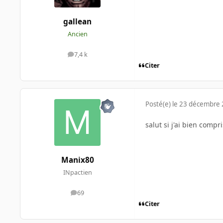
gallean
Ancien
7,4 k
messages
Citer
Posté(e)
le 23 décembre
salut si j'ai bien compri
Manix80
INpactien
69
messages
Citer