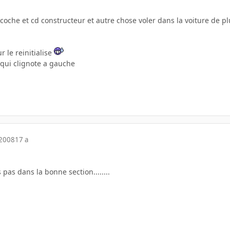
acoche et cd constructeur et autre chose voler dans la voiture de p
r le reinitialise
 qui clignote a gauche
 2008
17 a
pas dans la bonne section........