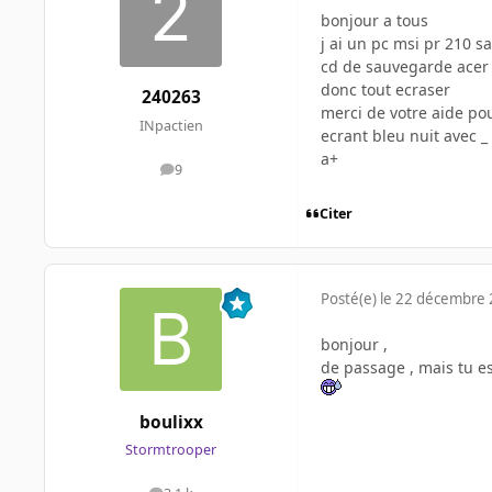
bonjour a tous
j ai un pc msi pr 210 s
cd de sauvegarde acer
donc tout ecraser
240263
merci de votre aide pou
INpactien
ecrant bleu nuit avec _
a+
9
messages
Citer
Posté(e)
le 22 décembre
bonjour ,
de passage , mais tu es 
boulixx
Stormtrooper