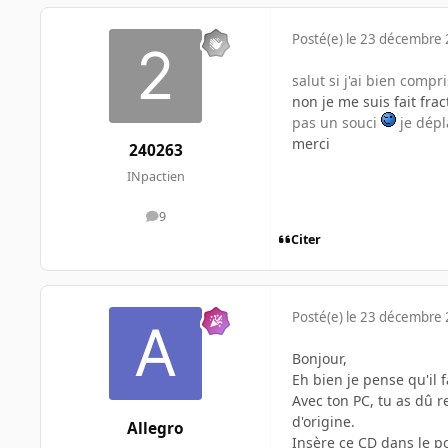
Posté(e)
le 23 décembre
salut si j'ai bien compri
non je me suis fait frac
pas un souci
je dépl
merci
240263
INpactien
9
messages
Citer
Posté(e)
le 23 décembre
Bonjour,
Eh bien je pense qu'il
Avec ton PC, tu as dû r
d'origine.
Allegro
Insère ce CD dans le po