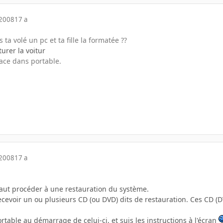
 2008
17 a
s ta volé un pc et ta fille la formatée ??
turer la voitur
ace dans portable.
 2008
17 a
 faut procéder à une restauration du système.
ecevoir un ou plusieurs CD (ou DVD) dits de restauration. Ces CD (
rtable au démarrage de celui-ci, et suis les instructions à l'écran