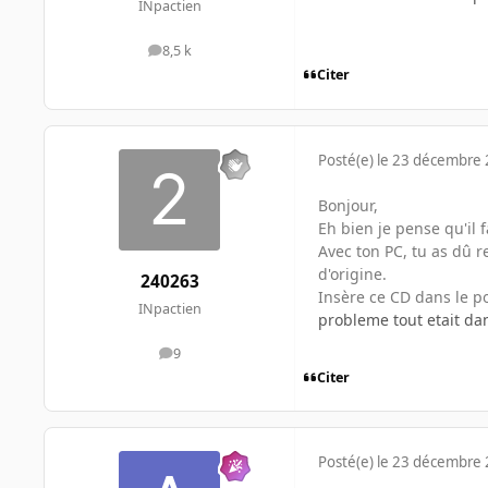
INpactien
8,5 k
messages
Citer
Posté(e)
le 23 décembre
Bonjour,
Eh bien je pense qu'il
Avec ton PC, tu as dû r
d'origine.
240263
Insère ce CD dans le po
INpactien
probleme tout etait dan
9
messages
Citer
Posté(e)
le 23 décembre