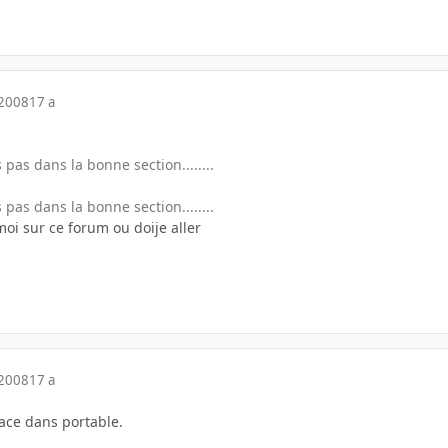
 2008
17 a
pas dans la bonne section........
pas dans la bonne section........
oi sur ce forum ou doije aller
 2008
17 a
ace dans portable.