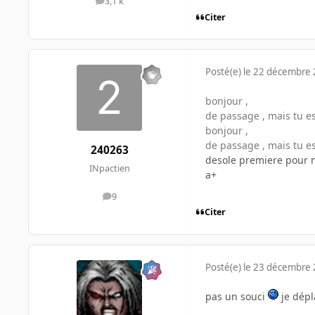
3,1 k
messages
Citer
Posté(e)
le 22 décembre
bonjour ,
de passage , mais tu es 
bonjour ,
de passage , mais tu es 
240263
desole premiere pour m
INpactien
a+
9
messages
Citer
Posté(e)
le 23 décembre
pas un souci
je dépl