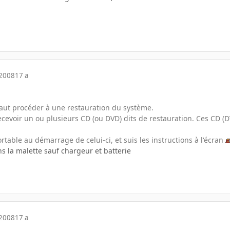
 2008
17 a
 faut procéder à une restauration du système.
ecevoir un ou plusieurs CD (ou DVD) dits de restauration. Ces CD (
rtable au démarrage de celui-ci, et suis les instructions à l'écran
s la malette sauf chargeur et batterie
 2008
17 a