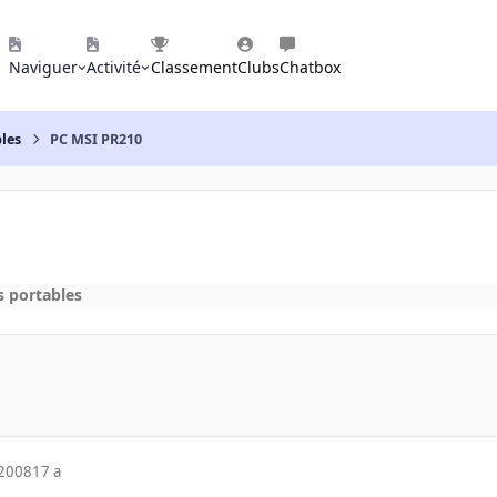
Naviguer
Activité
Classement
Clubs
Chatbox
les
PC MSI PR210
s portables
 2008
17 a