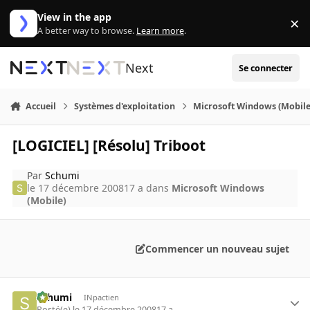
Aller au contenu
View in the app
×
Di
A better way to browse.
Learn more
.
Next
Se connecter
Accueil
Systèmes d'exploitation
Microsoft Windows (Mobile
[LOGICIEL] [Résolu] Triboot
Par
Schumi
le 17 décembre 2008
17 a
dans
Microsoft Windows
(Mobile)
Commencer un nouveau sujet
Schumi
INpactien
Posté(e)
le 17 décembre 2008
17 a