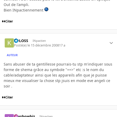
Out de l'ampli.
Bien INpactiennement
Citer
KOLOSS
INpactien
Posté(e)
le 15 décembre 2008
17 a
AUTEUR
Sans abuser de ta gentillesse pourrais-tu stp m'indiquer sous
forme de shema grâce au symbole "==>" etc :s le nom du
cable/adaptateur ainsi que les appareils afin que je puisse
mieux me visualiser la chose stp jsuis en mode eve angeli ce
soir .
Citer
Lexshowbiz
INpactien