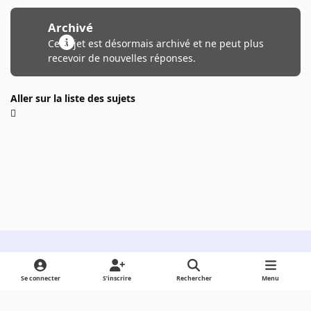
Archivé
Ce sujet est désormais archivé et ne peut plus
recevoir de nouvelles réponses.
Aller sur la liste des sujets
Light Mode
Dark Mode
System Preference
Se connecter
S’inscrire
Rechercher
Menu
Langue
Cookies