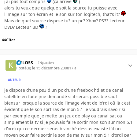
j'ai pas tout compris
(ça arrive
)
alors tu veux que quelque soit la source tu puisse avec
l'image sur ton écran et le son sur ton logitech, that's it?
Mais de quel source dispose tu? un pc? Xbox? PS3? Lecteur
DVD? Lecteur BD
?
Citer
KOLOSS
INpactien
Posté(e)
le 15 décembre 2008
17 a
AUTEUR
je dispose d'une ps3 d'un pc d'une freebox hd et de canal
satellite en faite jme demandé si il serais possible sauf
biensur lorsque la source de l'image vient de lo'rdi oû là c'est
évident que le son sortiras de mon 5.1 je voudrais savoir si
par exemple que je mette un jeux de play ou canal sat ou
simplement la tv si je pouvais faire sortir mon son sur mon 5.1
d'ordi qui ce dernier seras branché dessus exaiste t'il un
moyen pour faire sortir le son de ma tv sur mon 5.1 d'ordi par