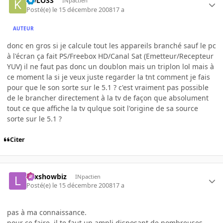
KOLOSS
INpactien
Posté(e)
le 15 décembre 2008
17 a
AUTEUR
donc en gros si je calcule tout les appareils branché sauf le pc
à l'écran ça fait PS/Freebox HD/Canal Sat (Emetteur/Recepteur
YUV) il ne faut pas donc un doublon mais un triplon lol mais à
ce moment la si je veux juste regarder la tnt comment je fais
pour que le son sorte sur le 5.1 ? c'est vraiment pas possible
de le brancher directement à la tv de façon que absolument
tout ce que affiche la tv qulque soit l'origine de sa source
sorte sur le 5.1 ?
Citer
Lexshowbiz
INpactien
Posté(e)
le 15 décembre 2008
17 a
pas à ma connaissance.
pour ce faire, il te faut un ampli disposant de nombreuses