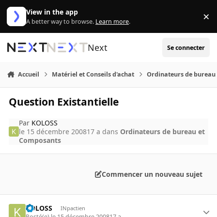
Aller au contenu
View in the app
×
Di
A better way to browse.
Learn more
.
Next
Se connecter
Accueil
Matériel et Conseils d'achat
Ordinateurs de bureau
Question Existantielle
Par
KOLOSS
le 15 décembre 2008
17 a
dans
Ordinateurs de bureau et
Composants
Commencer un nouveau sujet
KOLOSS
INpactien
Posté(e)
le 15 décembre 2008
17 a