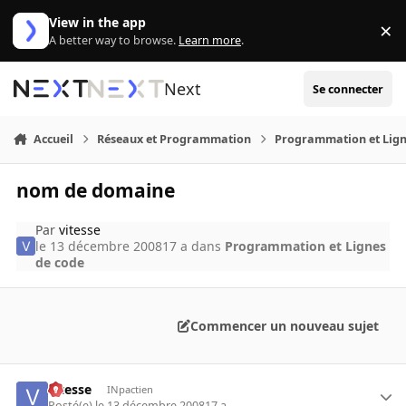
Aller au contenu
View in the app
×
Di
A better way to browse.
Learn more
.
Next
Se connecter
Accueil
Réseaux et Programmation
Programmation et Lign
nom de domaine
Par
vitesse
le 13 décembre 2008
17 a
dans
Programmation et Lignes
de code
Commencer un nouveau sujet
vitesse
INpactien
Posté(e)
le 13 décembre 2008
17 a