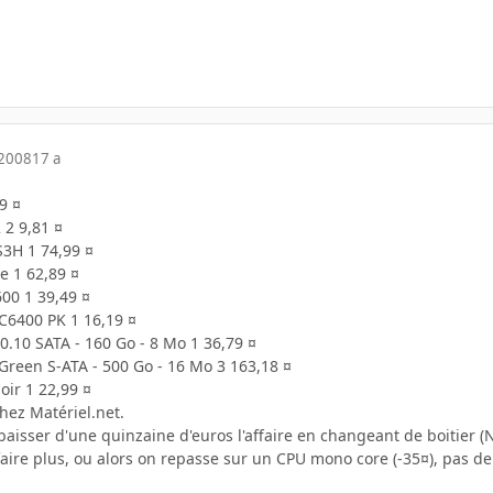
 2008
17 a
9 ¤
 2 9,81 ¤
3H 1 74,99 ¤
e 1 62,89 ¤
00 1 39,49 ¤
PC6400 PK 1 16,19 ¤
.10 SATA - 160 Go - 8 Mo 1 36,79 ¤
 Green S-ATA - 500 Go - 16 Mo 3 163,18 ¤
ir 1 22,99 ¤
chez Matériel.net.
 baisser d'une quinzaine d'euros l'affaire en changeant de boitier 
ire plus, ou alors on repasse sur un CPU mono core (-35¤), pas de 