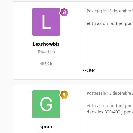
Posté(e)
le 13 décembre
et tu as un budget pour
Lexshowbiz
INpactien
6,9 k
messages
Citer
Posté(e)
le 13 décembre
et tu as un budget pour
dans les 300/400 j pen
gnou