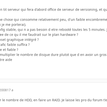
tit serveur qui fera d'abord office de serveur de versioning, et q
e chose qui consomme relativement peu, d'un faible encombrement, 
x je me porterai).
fig stable, qui n a pas besoin d etre rebooté toutes les 5 minutes. 
ee de ce qu il me faudrait sur le plan hardware ?
pset graphique intégré ?
fic faible suffira ?
 et fiable ?
 multiplier le nombre de disque dure plutot que d en avoir un gros
tre aide
 2008
17 a
r le nombre de HDD, en faire un RAID. Je laisse les pro du forum t'