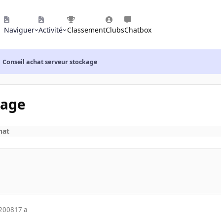
Naviguer
Activité
Classement
Clubs
Chatbox
Conseil achat serveur stockage
kage
hat
 2008
17 a