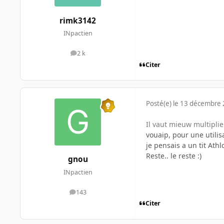
rimk3142
INpactien
2 k
messages
Citer
Posté(e)
le 13 décembre
Il vaut mieuw multiplie
vouaip, pour une util
je pensais a un tit Athl
Reste.. le reste :)
gnou
INpactien
143
messages
Citer