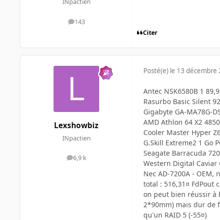
INpactien
143
messages
Citer
Posté(e)
le 13 décembre
Antec NSK6580B 1 89,9
Rasurbo Basic Silent 92
Gigabyte GA-MA78G-DS
AMD Athlon 64 X2 4850
Lexshowbiz
Cooler Master Hyper Z6
INpactien
G.Skill Extreme2 1 Go 
Seagate Barracuda 7200
6,9 k
messages
Western Digital Caviar
Nec AD-7200A - OEM, no
total : 516,31¤ FdPout 
on peut bien réussir à
2*90mm) mais dur de fa
qu'un RAID 5 (-55¤)