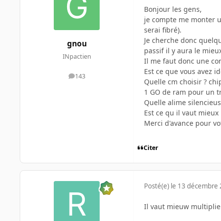
Bonjour les gens,
je compte me monter un 
serai fibré).
Je cherche donc quelqu
gnou
passif il y aura le mieu
INpactien
Il me faut donc une con
Est ce que vous avez id
143
messages
Quelle cm choisir ? chi
1 GO de ram pour un tra
Quelle alime silencieuse
Est ce qu il vaut mieux
Merci d'avance pour vo
Citer
Posté(e)
le 13 décembre
Il vaut mieuw multiplie