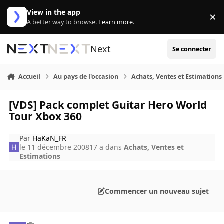
Aller au contenu
View in the app
×
Di
A better way to browse.
Learn more
.
Next
Se connecter
Accueil
Au pays de l'occasion
Achats, Ventes et Estimations
[VDS] Pack complet Guitar Hero World
Tour Xbox 360
Par
HaKaN_FR
le 11 décembre 2008
17 a
dans
Achats, Ventes et
Estimations
Commencer un nouveau sujet