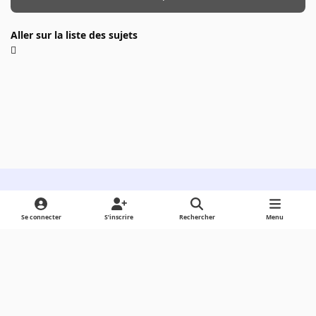
Aller sur la liste des sujets
Light Mode
Dark Mode
System Preference
Se connecter
S’inscrire
Rechercher
Menu
Langue
Cookies
Powered by
Invision Community