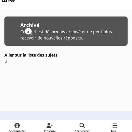
Citer
Archivé
Ce sujet est désormais archivé et ne peut plus
recevoir de nouvelles réponses.
Aller sur la liste des sujets
Light Mode
Dark Mode
System Preference
Se connecter
S’inscrire
Rechercher
Menu