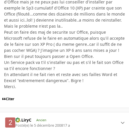
d'Office mais je ne peux pas lui conseiller d'installer par
exemple le Sp3 cumulatif d'Office 10 (XP) par crainte que son
Office (filouté...comme des dizaines de millions dans le monde
et aussi ici..lol! ) devienne inutilisable..a moins de reinstaller.
Mais le probleme n'est pas la..
Peut on faire des maj de securite sur Office, puisque
Microsoft refuse de le faire en automatique alors qu'il accepte
de le faire sur son XP Pro ( du meme genre..car il suffit de ne
pas cocher WGA) ? J'imagine un XP 6 ans sans mises a jour !
Bien sur il peut toujours passer a Open Office.
Un Service pack va t'il s'installer ou pas et s'il le fait son Office
va t'il encore fonctionner ?
En attendant il ne fait rien et reste avec ses failles Word et
Eexcel "extremement dangereux". Bigre !
Merci.
Citer
2C.LiryC
Ancien
Posté(e)
le 5 décembre 2008
17 a