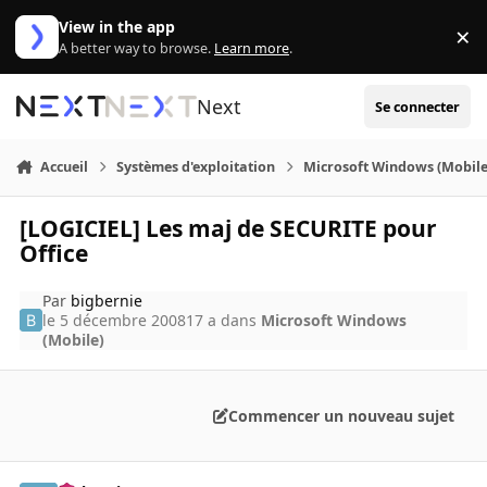
Aller au contenu
View in the app
×
Di
A better way to browse.
Learn more
.
Next
Se connecter
Accueil
Systèmes d'exploitation
Microsoft Windows (Mobile
[LOGICIEL] Les maj de SECURITE pour
Office
Par
bigbernie
le 5 décembre 2008
17 a
dans
Microsoft Windows
(Mobile)
Commencer un nouveau sujet