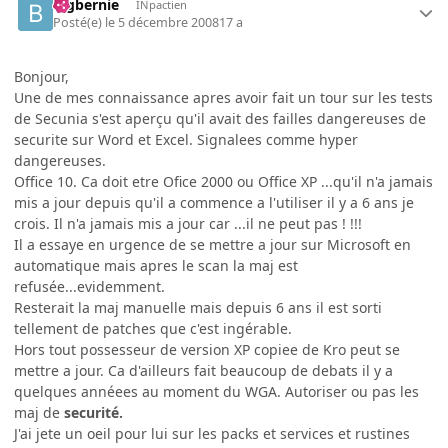
bigbernie
INpactien
Posté(e)
le 5 décembre 2008
17 a
Bonjour,
Une de mes connaissance apres avoir fait un tour sur les tests
de Secunia s'est aperçu qu'il avait des failles dangereuses de
securite sur Word et Excel. Signalees comme hyper
dangereuses.
Office 10. Ca doit etre Ofice 2000 ou Office XP ...qu'il n'a jamais
mis a jour depuis qu'il a commence a l'utiliser il y a 6 ans je
crois. Il n'a jamais mis a jour car ...il ne peut pas ! !!!
Il a essaye en urgence de se mettre a jour sur Microsoft en
automatique mais apres le scan la maj est
refusée...evidemment.
Resterait la maj manuelle mais depuis 6 ans il est sorti
tellement de patches que c'est ingérable.
Hors tout possesseur de version XP copiee de Kro peut se
mettre a jour. Ca d'ailleurs fait beaucoup de debats il y a
quelques annéees au moment du WGA. Autoriser ou pas les
maj de
securité.
J'ai jete un oeil pour lui sur les packs et services et rustines