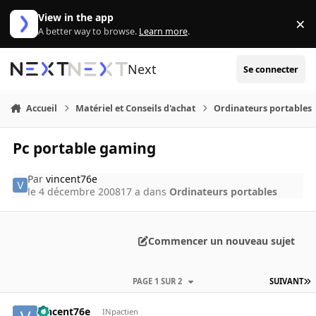
Aller au contenu
View in the app
×
Di
A better way to browse.
Learn more
.
Next
Se connecter
Accueil
Matériel et Conseils d'achat
Ordinateurs portables
Pc portable gaming
Par
vincent76e
le 4 décembre 2008
17 a
dans
Ordinateurs portables
Commencer un nouveau sujet
PAGE 1 SUR 2
SUIVANT
vincent76e
INpactien