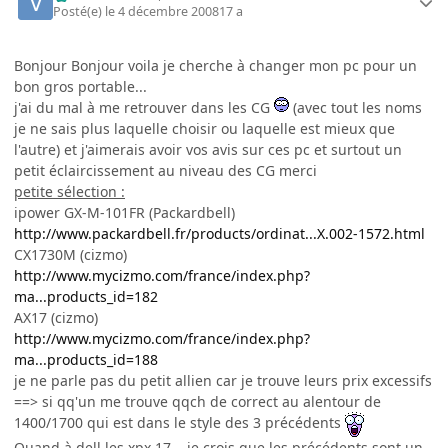
Posté(e)
le 4 décembre 2008
17 a
Bonjour Bonjour voila je cherche à changer mon pc pour un
bon gros portable...
j'ai du mal à me retrouver dans les CG
(avec tout les noms
je ne sais plus laquelle choisir ou laquelle est mieux que
l'autre) et j'aimerais avoir vos avis sur ces pc et surtout un
petit éclaircissement au niveau des CG merci
petite sélection :
ipower GX-M-101FR (Packardbell)
http://www.packardbell.fr/products/ordinat...X.002-1572.html
CX1730M (cizmo)
http://www.mycizmo.com/france/index.php?
ma...products_id=182
AX17 (cizmo)
http://www.mycizmo.com/france/index.php?
ma...products_id=188
je ne parle pas du petit allien car je trouve leurs prix excessifs
==> si qq'un me trouve qqch de correct au alentour de
1400/1700 qui est dans le style des 3 précédents
Quand à dell les xpx 17... je crois que les précédents sont un