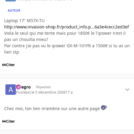
AUTEUR
Laptop 17" M57X-TU
http://www.invasion-shop.fr/product_info.p...6a3e4cecc2ed3ef
Voila le seul qui me tente mais pour 1850€ le l'ipower n'est il
pas un chouilla mieu?
Par contre j'ai pas vu le ipower GX-M-101FR a 1500€ si tu as un
lien stp
Citer
Allegro
INpactien
Posté(e)
le 5 décembre 2008
17 a
Chez moi, ton lien m'amène sur une autre page
Citer