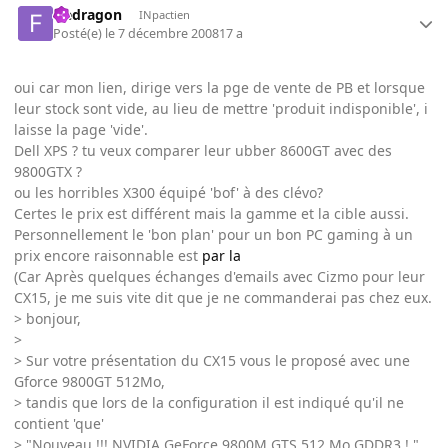
fredragon
INpactien
Posté(e)
le 7 décembre 2008
17 a
oui car mon lien, dirige vers la pge de vente de PB et lorsque
leur stock sont vide, au lieu de mettre 'produit indisponible', i
laisse la page 'vide'.
Dell XPS ? tu veux comparer leur ubber 8600GT avec des
9800GTX ?
ou les horribles X300 équipé 'bof' à des clévo?
Certes le prix est différent mais la gamme et la cible aussi.
Personnellement le 'bon plan' pour un bon PC gaming à un
prix encore raisonnable est
par la
(Car Après quelques échanges d'emails avec Cizmo pour leur
CX15, je me suis vite dit que je ne commanderai pas chez eux.
> bonjour,
>
> Sur votre présentation du CX15 vous le proposé avec une
Gforce 9800GT 512Mo,
> tandis que lors de la configuration il est indiqué qu'il ne
contient 'que'
> "Nouveau !!! NVIDIA GeForce 9800M GTS 512 Mo GDDR3 ! "