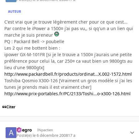
AUTEUR
C'est vrai que je trouve légèrement cher pour ce que cest...
Par contre le iPower a 1500¤ j'ai pas vu,, si qq'un a un lien qui
marche je suis preneur
PQ : Packard Bell -> poubelle
Les 2 qui me bottent bien :
ipower GX-M-101FR [si je le trouve a 1500¤ j'aurais une petite
préférence pour celui la, car 250¤ ca vaut bien un 9800gts au
lieu d'une 9800gtx]
http://www.packardbell.fr/products/ordinat...X.002-1572.html
Toshiba Qosmio X300-126 [Vraiment un gros modèle si j'ai les
tunes je prends mais il est vraiment cher]
http://www.prix-portables.fr/PC/2133/Toshi...o-x300-126.html
Citer
Allegro
INpactien
Posté(e)
le 6 décembre 2008
17 a