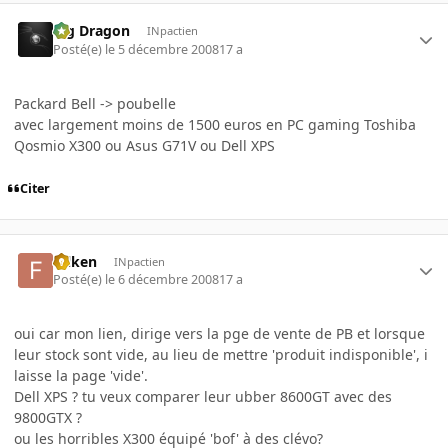
Big Dragon
INpactien
Posté(e)
le 5 décembre 2008
17 a
Packard Bell -> poubelle
avec largement moins de 1500 euros en PC gaming Toshiba
Qosmio X300 ou Asus G71V ou Dell XPS
Citer
folken
INpactien
Posté(e)
le 6 décembre 2008
17 a
oui car mon lien, dirige vers la pge de vente de PB et lorsque
leur stock sont vide, au lieu de mettre 'produit indisponible', i
laisse la page 'vide'.
Dell XPS ? tu veux comparer leur ubber 8600GT avec des
9800GTX ?
ou les horribles X300 équipé 'bof' à des clévo?