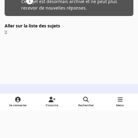
Ce sujet est désormais archivé et ne peut plus
recevoir de nouvelles réponses.
Aller sur la liste des sujets
Light Mode
Dark Mode
System Preference
Se connecter
S’inscrire
Rechercher
Menu
Langue
Cookies
Powered by
Invision Community