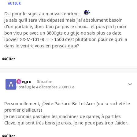
AUTEUR
Dsl pour le sujet au mauvais endroit...
Je sais qu'il sera vite dépassé mais j'ai absolument besoin
d'un portable, donc bon j'ai pas le choix... et puis j'ia tj mon
bon vieu pc avec un 8800gts ou gt je ne sais plus ca date.
ipower GX-M-101FR ==> 1500 c'est plutot bon pour ce qu'il a
dans le ventre vous en pensez quoi?
Citer
Allegro
INpactien
Posté(e)
le 4 décembre 2008
17 a
Personnellement, j'évite Packard-Bell et Acer (qui a racheté le
premier d'ailleurs)
Je ne connais pas bien les machines de gamer, à part les
Clevo, qui sont très bons je crois. Je ne peux pas trop t'aider.
Citer