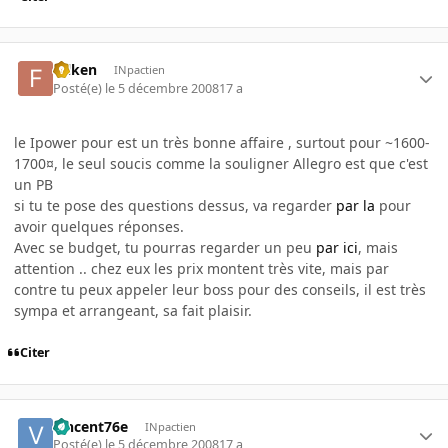
folken
INpactien
Posté(e)
le 5 décembre 2008
17 a
le Ipower pour est un très bonne affaire , surtout pour ~1600-
1700¤, le seul soucis comme la souligner Allegro est que c'est
un PB
si tu te pose des questions dessus, va regarder
par la
pour
avoir quelques réponses.
Avec se budget, tu pourras regarder un peu
par ici
, mais
attention .. chez eux les prix montent très vite, mais par
contre tu peux appeler leur boss pour des conseils, il est très
sympa et arrangeant, sa fait plaisir.
Citer
vincent76e
INpactien
Posté(e)
le 5 décembre 2008
17 a