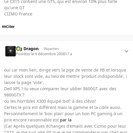
Le CX15 contient une GTS, qui est environ 10% plus forte
qu'une GT
CIZMO France
Citer
Big Dragon
INpactien
Posté(e)
le 6 décembre 2008
17 a
oui car mon lien, dirige vers la pge de vente de PB et lorsque
leur stock sont vide, au lieu de mettre 'produit indisponible', i
laisse la page 'vide'.
Dell XPS ? tu veux comparer leur ubber 8600GT avec des
9800GTX ?
ou les horribles X300 équipé 'bof' à des clévo?
Certes le prix est différent mais la gamme et la cible aussi.
Personnellement le 'bon plan' pour un bon PC gaming à un
prix encore raisonnable est
par la
(Car Après quelques échanges d'emails avec Cizmo pour leur
CX15, je me suis vite dit que je ne commanderai pas chez eux.