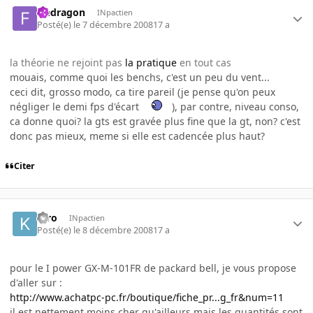
fredragon
INpactien
Posté(e)
le 7 décembre 2008
17 a
la théorie ne rejoint pas
la pratique
en tout cas
mouais, comme quoi les benchs, c'est un peu du vent...
ceci dit, grosso modo, ca tire pareil (je pense qu'on peux
négliger le demi fps d'écart
), par contre, niveau conso,
ca donne quoi? la gts est gravée plus fine que la gt, non? c'est
donc pas mieux, meme si elle est cadencée plus haut?
Citer
k-ro
INpactien
Posté(e)
le 8 décembre 2008
17 a
pour le I power GX-M-101FR de packard bell, je vous propose
d'aller sur :
http://www.achatpc-pc.fr/boutique/fiche_pr...g_fr&num=11
il est nettement moins cher qu'ailleurs mais les quantités sont