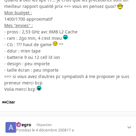
meilleur rapport qualité prix ==> vous en pensez quoi?
Mon budget :
1400/1700 approximatif
Mes "envies" :
- pross : 2,53 GHz avc 6MB L2 Cache
- ram : 2go min, 4 c'est mieu
- CG : ??? haut de game
^^
- ddur : m'en tape
- batterie 9 ou 12 cell lit ion
- design : peu importe
- taille écran : peu importe
==> si vous avez d'autres pc sympatosh à me proposer je suis
preneur merci bcp
Voila merci bcp
Citer
Allegro
INpactien
Posté(e)
le 4 décembre 2008
17 a