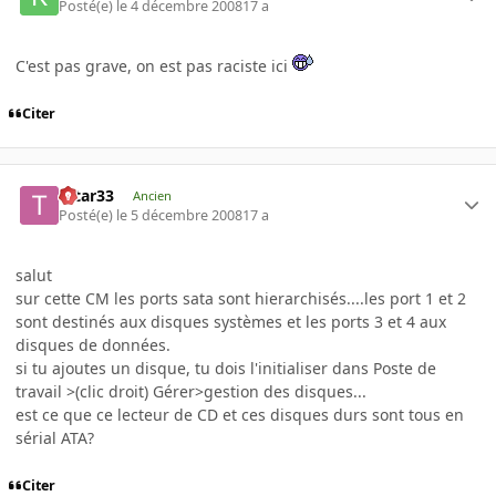
Posté(e)
le 4 décembre 2008
17 a
C'est pas grave, on est pas raciste ici
Citer
tatar33
Ancien
Posté(e)
le 5 décembre 2008
17 a
salut
sur cette CM les ports sata sont hierarchisés....les port 1 et 2
sont destinés aux disques systèmes et les ports 3 et 4 aux
disques de données.
si tu ajoutes un disque, tu dois l'initialiser dans Poste de
travail >(clic droit) Gérer>gestion des disques...
est ce que ce lecteur de CD et ces disques durs sont tous en
sérial ATA?
Citer