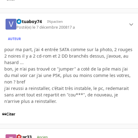
virtuaboy74
INpactien
Posté(e)
le 7 décembre 2008
17 a
AUTEUR
pour ma part, j'ai 4 entrée SATA comme sur la photo, 2 rouges
2 noires il y a 2 cd-rom et 2 DD branchés dessus, j'avoue, au
hasard ...
bon, je n'ai pas trouvé ce "jumper" a coté de la pile mais j'ai
du mal voir car j'ai une P5K, plus ou moins comme les votres,
non ? bref
j'ai reussi a reinstaller, c'était très instable, le pc, redemarait
sans arret tout est repartit en "cou***", de nouveau, je
n'arrive plus a reinstaller.
Citer
tatar33
Ancien