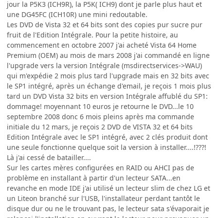
jour la P5K3 (ICH9R), la P5K( ICH9) dont je parle plus haut et
une DG45FC (ICH10R) une mini redoutable.
Les DVD de Vista 32 et 64 bits sont des copies pur sucre pur
fruit de l'Edition Intégrale. Pour la petite histoire, au
commencement en octobre 2007 j'ai acheté Vista 64 Home
Premium (OEM) au mois de mars 2008 j'ai commandé en ligne
l'upgrade vers la version Intégrale (msdirectservices->WAU)
qui m'expédie 2 mois plus tard l'upgrade mais en 32 bits avec
le SP1 intégré, après un échange d'email, je reçois 1 mois plus
tard un DVD Vista 32 bits en version Intégrale affublé du SP1:
dommage! moyennant 10 euros je retourne le DVD...le 10
septembre 2008 donc 6 mois pleins après ma commande
initiale du 12 mars, je reçois 2 DVD de VISTA 32 et 64 bits
Edition Intégrale avec le SP1 intégré, avec 2 clés produit dont
une seule fonctionne quelque soit la version à installer....!???!
Là j'ai cessé de batailler....
Sur les cartes mères configurées en RAID ou AHCI pas de
problème en installant à partir d'un lecteur SATA...en
revanche en mode IDE j'ai utilisé un lecteur slim de chez LG et
un Liteon branché sur l'USB, l'installateur perdant tantôt le
disque dur ou ne le trouvant pas, le lecteur sata s'évaporait je