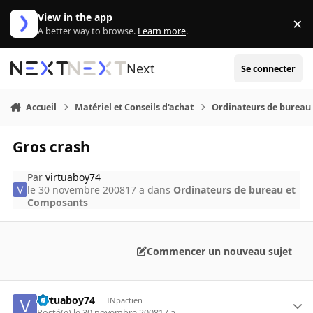
Aller au contenu
View in the app
×
Di
A better way to browse.
Learn more
.
Next
Se connecter
Accueil
Matériel et Conseils d'achat
Ordinateurs de bureau
Gros crash
Par
virtuaboy74
le 30 novembre 2008
17 a
dans
Ordinateurs de bureau et
Composants
Commencer un nouveau sujet
virtuaboy74
INpactien
Posté(e)
le 30 novembre 2008
17 a