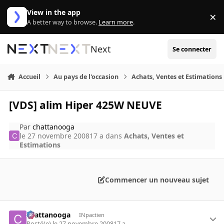
Aller au contenu
View in the app
×
Di
A better way to browse.
Learn more
.
Next
Se connecter
Accueil
Au pays de l'occasion
Achats, Ventes et Estimations
[VDS] alim Hiper 425W NEUVE
Par
chattanooga
le 27 novembre 2008
17 a
dans
Achats, Ventes et
Estimations
Commencer un nouveau sujet
chattanooga
INpactien
Posté(e)
le 27 novembre 2008
17 a