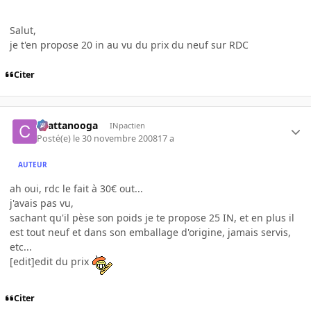
Salut,
je t'en propose 20 in au vu du prix du neuf sur RDC
Citer
chattanooga
INpactien
Posté(e)
le 30 novembre 2008
17 a
AUTEUR
ah oui, rdc le fait à 30€ out...
j'avais pas vu,
sachant qu'il pèse son poids je te propose 25 IN, et en plus il
est tout neuf et dans son emballage d'origine, jamais servis,
etc...
[edit]edit du prix
Citer