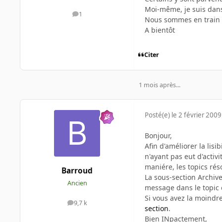
Moi-même, je suis dans
1
messages
Nous sommes en train d
A bientôt
Citer
1 mois après...
Posté(e)
le 2 février 2009
Bonjour,
Afin d'améliorer la lisi
n'ayant pas eut d'acti
maniére, les topics rés
Barroud
La sous-section Archive
Ancien
message dans le topic 
Si vous avez la moindr
9,7 k
messages
section
.
Bien INpactement,