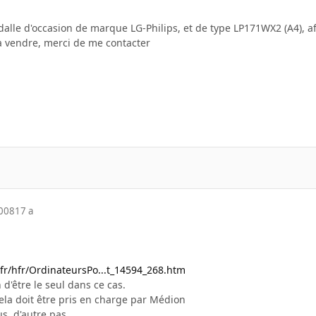
 dalle d'occasion de marque LG-Philips, et de type LP171WX2 (A4), 
a vendre, merci de me contacter
2008
17 a
fr/hfr/OrdinateursPo...t_14594_268.htm
 d'être le seul dans ce cas.
cela doit être pris en charge par Médion
s, d'autre pas.