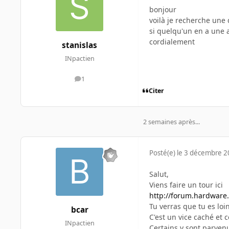
bonjour
voilà je recherche une
si quelqu'un en a une 
cordialement
stanislas
INpactien
1
messages
Citer
2 semaines après...
Posté(e)
le 3 décembre 
Salut,
Viens faire un tour ici
http://forum.hardware.
Tu verras que tu es loin
bcar
C'est un vice caché et 
INpactien
Certains y sont parvenu