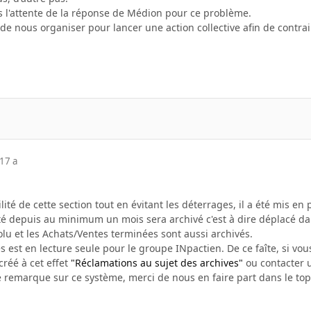
 l'attente de la réponse de Médion pour ce problème.
e nous organiser pour lancer une action collective afin de contrai
17 a
bilité de cette section tout en évitant les déterrages, il a été mis e
vité depuis au minimum un mois sera archivé c'est à dire déplacé d
olu et les Achats/Ventes terminées sont aussi archivés.
s est en lecture seule pour le groupe INpactien. De ce faîte, si vous
créé à cet effet
"Réclamations au sujet des archives"
ou contacter u
e remarque sur ce système, merci de nous en faire part dans le top