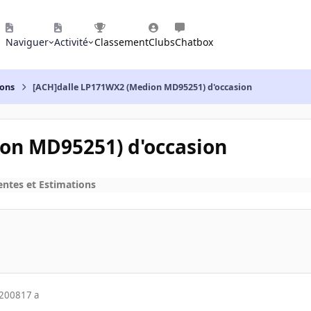
Naviguer
Activité
Classement
Clubs
Chatbox
ions
[ACH]dalle LP171WX2 (Medion MD95251) d'occasion
on MD95251) d'occasion
entes et Estimations
 2008
17 a