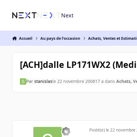
Aller au contenu
Next
Accueil
Au pays de l'occasion
Achats, Ventes et Estimat
[ACH]dalle LP171WX2 (Medi
Par
stanislas
le 22 novembre 2008
17 a
dans
Achats, V
Posté(e)
le 22 novembre