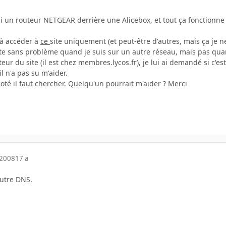
i un routeur NETGEAR derrière une Alicebox, et tout ça fonctionne tr
s à accéder à
ce
site uniquement (et peut-être d'autres, mais ça je 
ite sans problème quand je suis sur un autre réseau, mais pas qu
eur du site (il est chez membres.lycos.fr), je lui ai demandé si c'es
 n'a pas su m'aider.
coté il faut chercher. Quelqu'un pourrait m'aider ? Merci
 2008
17 a
autre DNS.