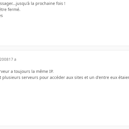
ssager...jusqu'à la prochaine fois !
être fermé.
es
 2008
17 a
rveur a toujours la même IP.
ent plusieurs serveurs pour accéder aux sites et un d'entre eux étai