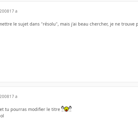
 2008
17 a
 mettre le sujet dans "résolu", mais j'ai beau chercher, je ne trouv
 2008
17 a
et tu pourras modifier le titre
lol