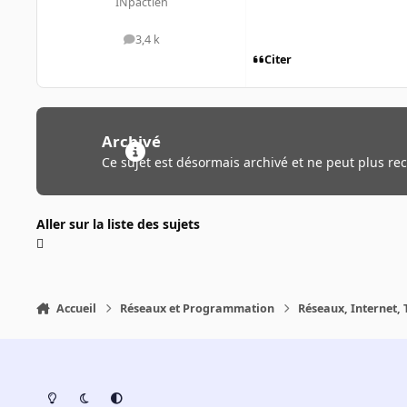
INpactien
3,4 k
messages
Citer
Archivé
Ce sujet est désormais archivé et ne peut plus re
Aller sur la liste des sujets
Accueil
Réseaux et Programmation
Réseaux, Internet, 
Light Mode
Dark Mode
System Preference