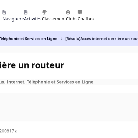
Naviguer
Activité
Classement
Clubs
Chatbox
Téléphonie et Services en Ligne
[Résolu]Accès internet derrière un rou
ière un routeur
x, Internet, Téléphonie et Services en Ligne
 2008
17 a