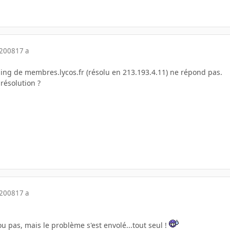
 2008
17 a
ping de membres.lycos.fr (résolu en 213.193.4.11) ne répond pas.
résolution ?
 2008
17 a
ou pas, mais le problème s'est envolé...tout seul !