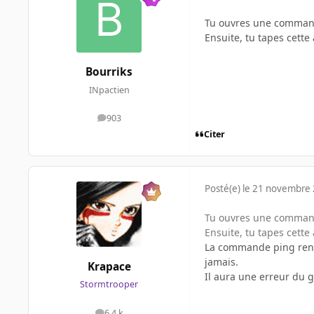
Tu ouvres une commande
Ensuite, tu tapes cette
Bourriks
INpactien
903
messages
Citer
Posté(e)
le 21 novembre
Tu ouvres une commande
Ensuite, tu tapes cette
La commande ping renvo
jamais.
Krapace
Il aura une erreur du g
Stormtrooper
6,4 k