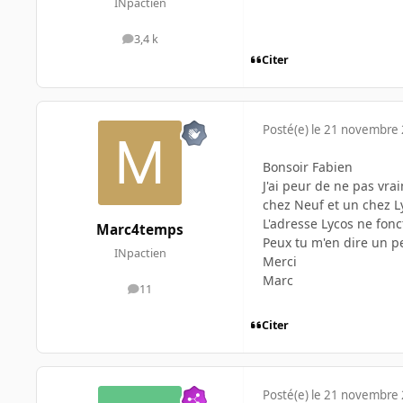
INpactien
3,4 k
messages
Citer
Posté(e)
le 21 novembre
Bonsoir Fabien
J'ai peur de ne pas vra
chez Neuf et un chez L
L'adresse Lycos ne fonc
Marc4temps
Peux tu m'en dire un p
INpactien
Merci
Marc
11
messages
Citer
Posté(e)
le 21 novembre