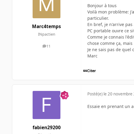
Bonjour à tous
Voilà mon problème: J'a
particulier.
En bref, je n'arrive pa
Marc4temps
PC portable ouvre ce s
INpactien
Comme je connais l'édit
chose comme ça, mais il
11
messages
Je ne sais pas de quel 
Marc
Citer
Posté(e)
le 20 novembre
Essaie en prenant un 
fabien29200