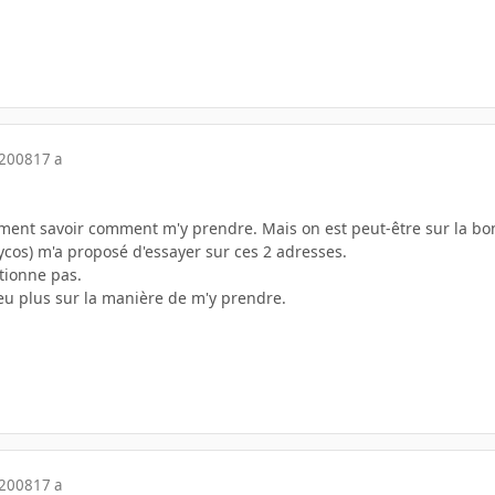
 2008
17 a
iment savoir comment m'y prendre. Mais on est peut-être sur la bon
ycos) m'a proposé d'essayer sur ces 2 adresses.
tionne pas.
eu plus sur la manière de m'y prendre.
 2008
17 a