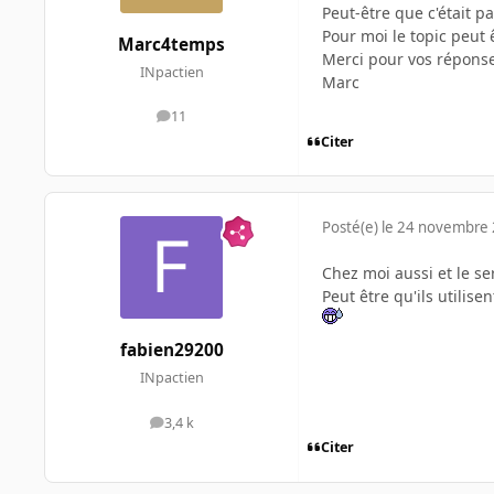
Peut-être que c'était pa
Pour moi le topic peut 
Marc4temps
Merci pour vos répons
INpactien
Marc
11
messages
Citer
Posté(e)
le 24 novembre
Chez moi aussi et le se
Peut être qu'ils utilis
fabien29200
INpactien
3,4 k
messages
Citer