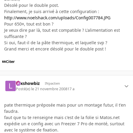
Désolé pour le double post.
Finalement, je suis arrivé à cette configuration :
http://www.noelshack.com/uploads/Config007784.JPG
Pour 650¤, tout est bon ?
Je veux dire par là, tout est compatible ? L'alimentation est
suffisante ?
Si oui, faut-il de la pâte thermique, et laquelle svp ?
Grand merci et encore désolé pour le double post !
Citer
Lexshowbiz
INpactien
Posté(e)
le 21 novembre 2008
17 a
pate thermique préposée mais pour un montage futur, il t'en
faudra.
faut que tu te renseigne mais c'est de la folie si Matos.net
expédie un e config avec un Freezer 7 Pro de monté, surtout
avec le système de fixation.