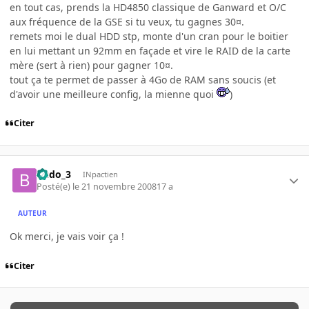
en tout cas, prends la HD4850 classique de Ganward et O/C
aux fréquence de la GSE si tu veux, tu gagnes 30¤.
remets moi le dual HDD stp, monte d'un cran pour le boitier
en lui mettant un 92mm en façade et vire le RAID de la carte
mère (sert à rien) pour gagner 10¤.
tout ça te permet de passer à 4Go de RAM sans soucis (et
d'avoir une meilleure config, la mienne quoi
)
Citer
Budo_3
INpactien
Posté(e)
le 21 novembre 2008
17 a
AUTEUR
Ok merci, je vais voir ça !
Citer