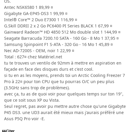
OS.
Antec NSK6580 1 89,99 ¤
Gigabyte GA-EP45-DS3 1 99,99 ¤
Intel® Core™ 2 Duo E7300 1 116,99 ¤
G.Skill DDRII 2 x 2 Go PC6400 PI Series BLACK 1 67,99 ¤
Gainward Radeon™ HD 4850 512 Mo double slot 1 144,99 ¤
Seagate Barracuda 7200.10 SATA - 160 Go - 8 Mo 1 37,95 ¤
Samsung Spinpoint F1 S-ATA - 320 Go - 16 Mo 1 45,89 ¤
Nec AD-7200S - OEM, noir 1 22,99 ¤
Total : 627¤ chez Matériel.net
tu te trouves un ventilo de 92mm à mettre en aspiration en
façade en face des disques durs et c'est cool.
si tu en as les moyens, prends toi un Arctic Cooling Freezer 7
Pro à 22¤ pour ton CPU que tu pourras O/C un peu plus
(3.5GHz sans trop de problèmes).
avec ça, tu as de quoi voir pour quelques temps sur ton 19",
que ce soit sous XP ou Vista.
Seul regret, pas avoir pu mettre autre chose qu'une Gigabyte
P45 DS3. une UD3 aurait été mieux mais j'aurais préféré une
Asus P5Q Pro voir -E.
Citer