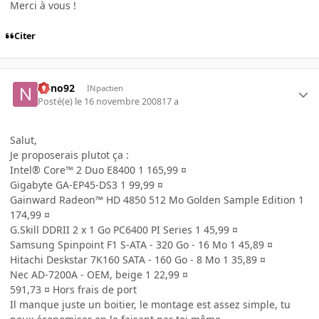
Merci à vous !
Citer
nono92
INpactien
Posté(e)
le 16 novembre 2008
17 a
Salut,
Je proposerais plutot ça :
Intel® Core™ 2 Duo E8400 1 165,99 ¤
Gigabyte GA-EP45-DS3 1 99,99 ¤
Gainward Radeon™ HD 4850 512 Mo Golden Sample Edition 1
174,99 ¤
G.Skill DDRII 2 x 1 Go PC6400 PI Series 1 45,99 ¤
Samsung Spinpoint F1 S-ATA - 320 Go - 16 Mo 1 45,89 ¤
Hitachi Deskstar 7K160 SATA - 160 Go - 8 Mo 1 35,89 ¤
Nec AD-7200A - OEM, beige 1 22,99 ¤
591,73 ¤ Hors frais de port
Il manque juste un boitier, le montage est assez simple, tu