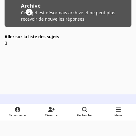
Archivé
Ce sujet est désormais archivé et ne peut plus
recevoir de nouvelles réponses.
Aller sur la liste des sujets
Light Mode
Dark Mode
System Preference
Se connecter
S’inscrire
Rechercher
Menu
Langue
Cookies
Powered by
Invision Community