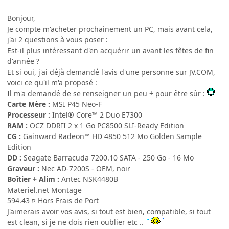
Bonjour,
Je compte m'acheter prochainement un PC, mais avant cela,
j'ai 2 questions à vous poser :
Est-il plus intéressant d'en acquérir un avant les fêtes de fin
d'année ?
Et si oui, j'ai déjà demandé l'avis d'une personne sur JV.COM,
voici ce qu'il m'a proposé :
Il m'a demandé de se renseigner un peu + pour être sûr :
Carte Mère :
MSI P45 Neo-F
Processeur :
Intel® Core™ 2 Duo E7300
RAM :
OCZ DDRII 2 x 1 Go PC8500 SLI-Ready Edition
CG :
Gainward Radeon™ HD 4850 512 Mo Golden Sample
Edition
DD :
Seagate Barracuda 7200.10 SATA - 250 Go - 16 Mo
Graveur :
Nec AD-7200S - OEM, noir
Boîtier + Alim :
Antec NSK4480B
Materiel.net Montage
594.43 ¤ Hors Frais de Port
J'aimerais avoir vos avis, si tout est bien, compatible, si tout
est clean, si je ne dois rien oublier etc ..