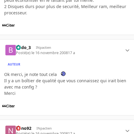
peux économiser en le faisant par toi même.
2 Disques durs pour plus de securité, Meilleur ram, meilleur
processeur.
Citer
Budo_3
INpactien
Posté(e)
le 16 novembre 2008
17 a
AUTEUR
Ok merci, je note tout cela
Il y a un boîtier de qualité que vous connaissez qui irait bien
avec ma config ?
Merci
Citer
nono92
INpactien
Posté(e)
le 16 novembre 2008
17 a