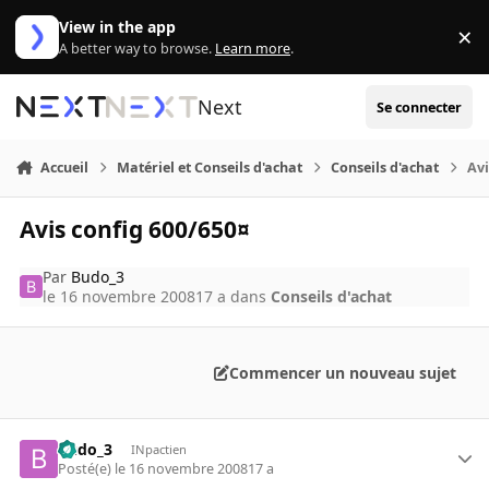
Aller au contenu
View in the app
×
Di
A better way to browse.
Learn more
.
Next
Se connecter
Accueil
Matériel et Conseils d'achat
Conseils d'achat
Avi
Avis config 600/650¤
Par
Budo_3
le 16 novembre 2008
17 a
dans
Conseils d'achat
Commencer un nouveau sujet
Budo_3
INpactien
Posté(e)
le 16 novembre 2008
17 a