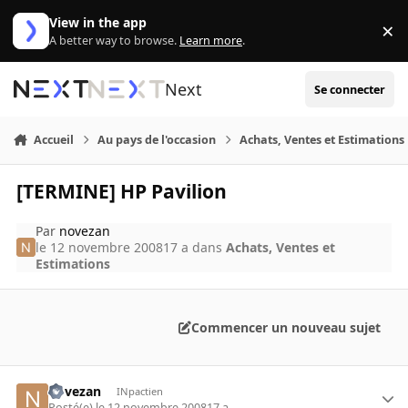
Aller au contenu
View in the app
×
Di
A better way to browse.
Learn more
.
Next
Se connecter
Accueil
Au pays de l'occasion
Achats, Ventes et Estimations
[TERMINE] HP Pavilion
Par
novezan
le 12 novembre 2008
17 a
dans
Achats, Ventes et
Estimations
Commencer un nouveau sujet
novezan
INpactien
Posté(e)
le 12 novembre 2008
17 a