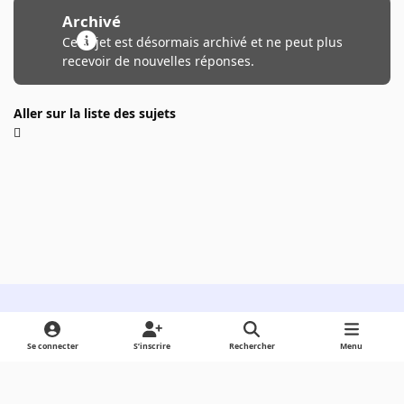
Archivé
Ce sujet est désormais archivé et ne peut plus
recevoir de nouvelles réponses.
Aller sur la liste des sujets
Light Mode
Dark Mode
System Preference
Se connecter
S’inscrire
Rechercher
Menu
Langue
Cookies
Powered by
Invision Community