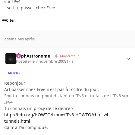
sur IPv4
- soit tu passes chez Free.
Citer
2 semaines après...
RaphAstronome
Modérateur
Posté(e)
le 7 novembre 2008
17 a
AUTEUR
Rebonjour
Arf passer chez Free n'est pas à l'ordre du jour.
Soit tu connais un point distant en IPv6 et tu fais de l'IPv6 sur
IPv4
Tu connais un proxy de ce genre ?
http://tldp.org/HOWTO/Linux+IPv6-HOWTO/cha...v4-
tunnels.html
Ca m'a l'ai compliqué.