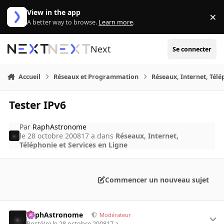
Aller au contenu
View in the app
×
Di
A better way to browse.
Learn more
.
Next
Se connecter
Accueil
Réseaux et Programmation
Réseaux, Internet, Télé
Tester IPv6
Par
RaphAstronome
le 28 octobre 2008
17 a
dans
Réseaux, Internet,
Téléphonie et Services en Ligne
Commencer un nouveau sujet
RaphAstronome
Modérateur
Posté(e)
le 28 octobre 2008
17 a