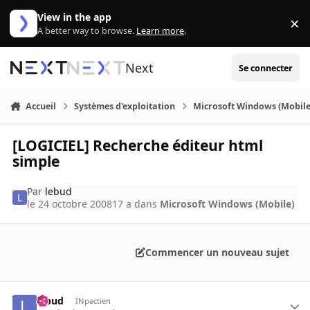
Aller au contenu
View in the app
×
Di
A better way to browse.
Learn more
.
Next
Se connecter
Accueil
Systèmes d'exploitation
Microsoft Windows (Mobile
[LOGICIEL] Recherche éditeur html
simple
Par
lebud
le 24 octobre 2008
17 a
dans
Microsoft Windows (Mobile)
Commencer un nouveau sujet
lebud
INpactien