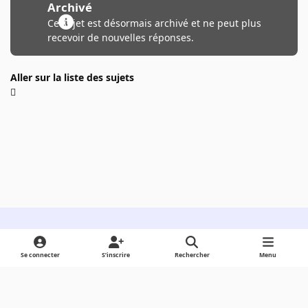
Archivé
Ce sujet est désormais archivé et ne peut plus
recevoir de nouvelles réponses.
Aller sur la liste des sujets
Light Mode
Dark Mode
System Preference
Se connecter
S’inscrire
Rechercher
Menu
Langue
Cookies
Powered by
Invision Community