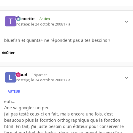
theocrite
Ancien
Posté(e)
le 24 octobre 2008
17 a
bluefish et quanta+ ne répondent pas à tes besoins ?
Citer
lebud
INpactien
Posté(e)
le 24 octobre 2008
17 a
AUTEUR
euh...
/me va googler un peu.
J'ai pas testé ceux-ci en fait, mais encore une fois, c'est
beaucoup plus la focntion orthographique que la fonction
html. En fait, j'ai juste besoin d'un éditeur pour conserver le
formatage html des textes, donc, pas vriament besoin d'un