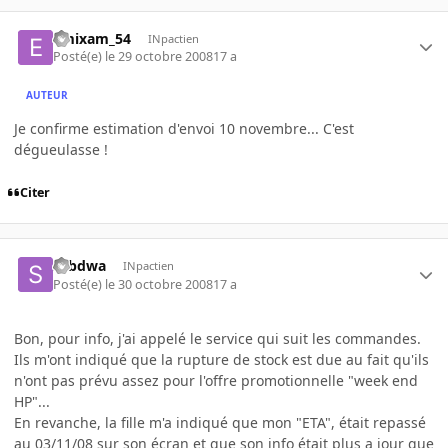
emixam_54
INpactien
Posté(e)
le 29 octobre 2008
17 a
AUTEUR
Je confirme estimation d'envoi 10 novembre... C'est
dégueulasse !
Citer
sebdwa
INpactien
Posté(e)
le 30 octobre 2008
17 a
Bon, pour info, j'ai appelé le service qui suit les commandes.
Ils m'ont indiqué que la rupture de stock est due au fait qu'ils
n'ont pas prévu assez pour l'offre promotionnelle "week end
HP"...
En revanche, la fille m'a indiqué que mon "ETA", était repassé
au 03/11/08 sur son écran et que son info était plus a jour que