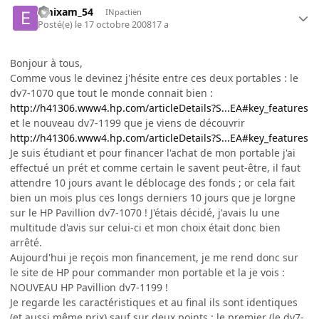
emixam_54
INpactien
Posté(e)
le 17 octobre 2008
17 a
Bonjour à tous,
Comme vous le devinez j'hésite entre ces deux portables : le
dv7-1070 que tout le monde connait bien :
http://h41306.www4.hp.com/articleDetails?S...EA#key_features
et le nouveau dv7-1199 que je viens de découvrir
http://h41306.www4.hp.com/articleDetails?S...EA#key_features
Je suis étudiant et pour financer l'achat de mon portable j'ai
effectué un prét et comme certain le savent peut-être, il faut
attendre 10 jours avant le déblocage des fonds ; or cela fait
bien un mois plus ces longs derniers 10 jours que je lorgne
sur le HP Pavillion dv7-1070 ! J'étais décidé, j'avais lu une
multitude d'avis sur celui-ci et mon choix était donc bien
arrêté.
Aujourd'hui je reçois mon financement, je me rend donc sur
le site de HP pour commander mon portable et la je vois :
NOUVEAU HP Pavillion dv7-1199 !
Je regarde les caractéristiques et au final ils sont identiques
(et aussi même prix) sauf sur deux points : le premier (le dv7-