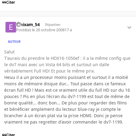
Citer
emixam_54
INpactien
Posté(e)
le 26 octobre 2008
17 a
AUTEUR
Salut
T'aurais du prendre le HDX16-1050ef : il a la même config que
le dv7 mais avec un Vista 64 bits et surtout un dalle
véritablement Full HD! Et pour le même prix.
Heuu il a un processeur moins puissant et surtout il a moitié
moins de mémoire disque dur... Tout passe dans ce fameux
écran full HD ! Mais est-ce vraiment utile du full HD sur du 16
pouces ? Pis en plus l'écran du dv7-1199 est tout de même de
bonne qualité... donc bon... De plus pour regarder des films
et bénéficier amplement du lecteur blue-ray je compte le
brancher à un écran plat via la prise HDMI. Donc je pense
vraiment ne pas regretter d'avoir commander le dv7-1199.
Citer