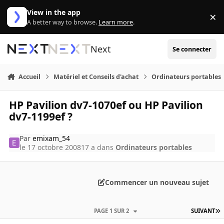
Aller au contenu
View in the app
×
Di
A better way to browse.
Learn more
.
Next
Se connecter
Accueil
Matériel et Conseils d'achat
Ordinateurs portables
HP Pavilion dv7-1070ef ou HP Pavilion
dv7-1199ef ?
Par
emixam_54
le 17 octobre 2008
17 a
dans
Ordinateurs portables
Commencer un nouveau sujet
PAGE 1 SUR 2
SUIVANT