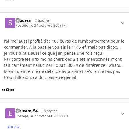
sebdwa
INpactien
Posté(e)
le 27 octobre 2008
17 a
J'ai moi aussi profité des 100 euros de remboursement pour le
commander. A la base je voulais le 1145 ef, mais pas dispo...
Je vous dirais aussi ce que j'en pense une fois reçu.
Par contre les prix moins chers des 2 sites mentionnés m'ont
fait carrément halluciner ! quasi 300 ¤ de différence ! whaou.
M'enfin, en terme de délai de livraison et SAV, je me fais pas
trop d'illusion, ca doit pas etre génial.
Citer
emixam_54
INpactien
Posté(e)
le 27 octobre 2008
17 a
AUTEUR