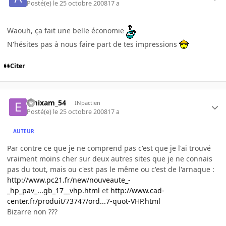
Posté(e)
le 25 octobre 2008
17 a
Waouh, ça fait une belle économie
N'hésites pas à nous faire part de tes impressions
Citer
emixam_54
INpactien
Posté(e)
le 25 octobre 2008
17 a
AUTEUR
Par contre ce que je ne comprend pas c'est que je l'ai trouvé
vraiment moins cher sur deux autres sites que je ne connais
pas du tout, mais ou c'est pas le même ou c'est de l'arnaque :
http://www.pc21.fr/new/nouveaute_-
_hp_pav_...gb_17__vhp.html
et
http://www.cad-
center.fr/produit/73747/ord...7-quot-VHP.html
Bizarre non ???