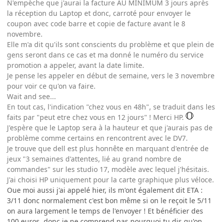
N'empèche que j'aurai la facture AU MINIMUM 3 jours après
la réception du Laptop et donc, carroté pour envoyer le
coupon avec code barre et copie de facture avant le 8
novembre.
Elle m'a dit qu'ils sont conscients du problème et que plein de
gens seront dans ce cas et ma donné le numéro du service
promotion a appeler, avant la date limite.
Je pense les appeler en début de semaine, vers le 3 novembre
pour voir ce qu'on va faire.
Wait and see...
En tout cas, l'indication "chez vous en 48h", se traduit dans les
faits par "peut etre chez vous en 12 jours" ! Merci HP.
J'espère que le Laptop sera à la hauteur et que j'aurais pas de
problème comme certains en rencontrent avec le DV7.
Je trouve que dell est plus honnête en marquant d'entrée de
jeux "3 semaines d'attentes, lié au grand nombre de
commandes" sur les studio 17, modèle avec lequel j'hésitais.
J'ai choisi HP uniquement pour la carte graphique plus véloce.
Oue moi aussi j'ai appelé hier, ils m'ont également dit ETA :
3/11 donc normalement c'est bon même si on le reçoit le 5/11
on aura largement le temps de l'envoyer ! Et bénéficier des
100 euros, donc je ne comprend pas pourquoi tu dis qu'on