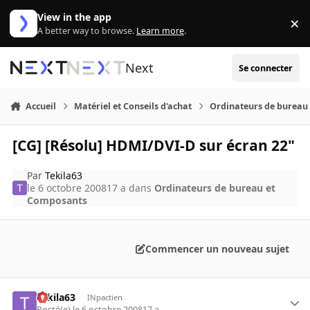
Aller au contenu
View in the app
×
Di
A better way to browse.
Learn more
.
Next
Se connecter
Accueil
Matériel et Conseils d'achat
Ordinateurs de bureau
[CG] [Résolu] HDMI/DVI-D sur écran 22"
Par
Tekila63
le 6 octobre 2008
17 a
dans
Ordinateurs de bureau et
Composants
Commencer un nouveau sujet
Tekila63
INpactien
Posté(e)
le 6 octobre 2008
17 a