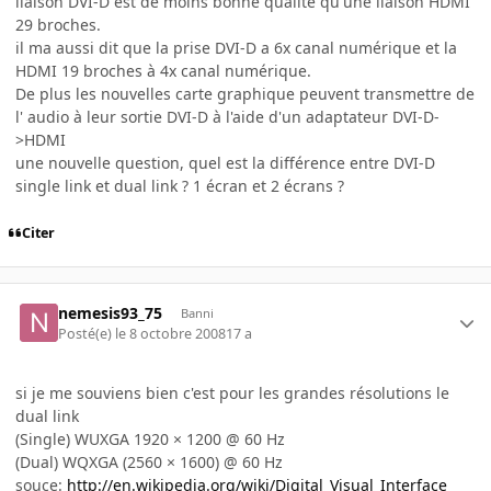
liaison DVI-D est de moins bonne qualité qu'une liaison HDMI
29 broches.
il ma aussi dit que la prise DVI-D a 6x canal numérique et la
HDMI 19 broches à 4x canal numérique.
De plus les nouvelles carte graphique peuvent transmettre de
l' audio à leur sortie DVI-D à l'aide d'un adaptateur DVI-D-
>HDMI
une nouvelle question, quel est la différence entre DVI-D
single link et dual link ? 1 écran et 2 écrans ?
Citer
nemesis93_75
Banni
Posté(e)
le 8 octobre 2008
17 a
si je me souviens bien c'est pour les grandes résolutions le
dual link
(Single) WUXGA 1920 × 1200 @ 60 Hz
(Dual) WQXGA (2560 × 1600) @ 60 Hz
souce:
http://en.wikipedia.org/wiki/Digital_Visual_Interface