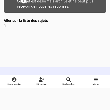
Ce sujet est désormais archivé et ne peut plus
recevoir de nouvelles réponses.
Aller sur la liste des sujets
Light Mode
Dark Mode
System Preference
Se connecter
S’inscrire
Rechercher
Menu
Langue
Cookies
Powered by
Invision Community