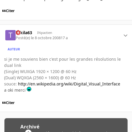
Citer
Tekila63
INpactien
Posté(e)
le 8 octobre 2008
17 a
AUTEUR
si je me souviens bien c'est pour les grandes résolutions le
dual link
(Single) WUXGA 1920 × 1200 @ 60 Hz
(Dual) WQXGA (2560 × 1600) @ 60 Hz
souce:
http://en.wikipedia.org/wiki/Digital_Visual_Interface
a oki merci
Citer
Archivé