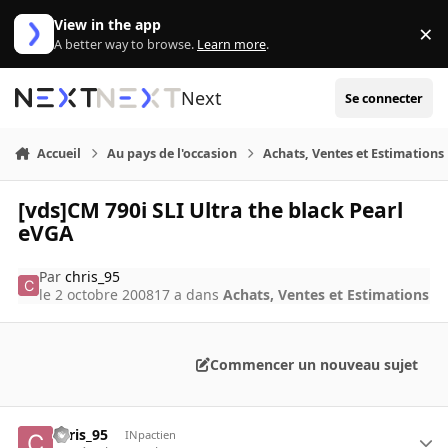
Aller au contenu
View in the app
×
Di
A better way to browse.
Learn more
.
Next
Se connecter
Accueil
Au pays de l'occasion
Achats, Ventes et Estimations
[vds]CM 790i SLI Ultra the black Pearl
eVGA
Par
chris_95
le 2 octobre 2008
17 a
dans
Achats, Ventes et Estimations
Commencer un nouveau sujet
chris_95
INpactien