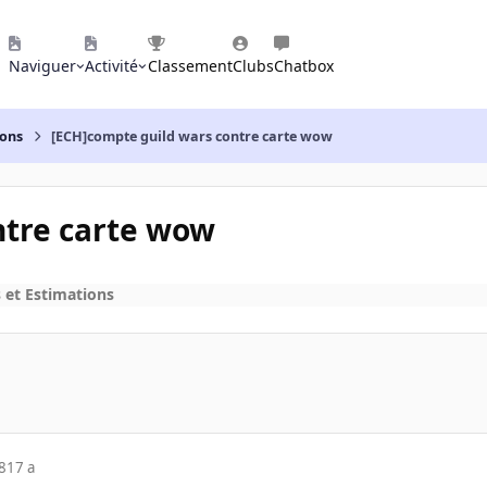
Naviguer
Activité
Classement
Clubs
Chatbox
ions
[ECH]compte guild wars contre carte wow
ntre carte wow
 et Estimations
8
17 a