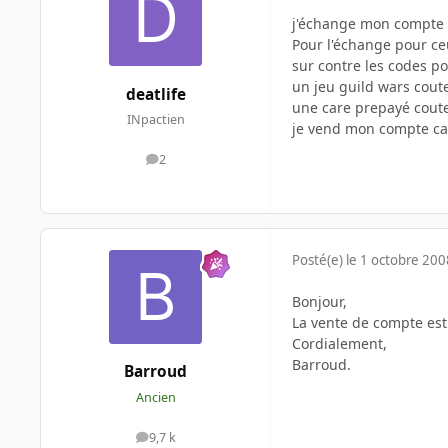
j'échange mon compte g
Pour l'échange pour ce
sur contre les codes po
un jeu guild wars coute
deatlife
une care prepayé coute
INpactien
je vend mon compte ca
2
messages
Posté(e)
le 1 octobre 200
Bonjour,
La vente de compte est I
Cordialement,
Barroud.
Barroud
Ancien
9,7 k
messages