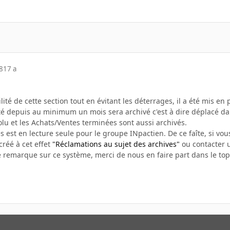
8
17 a
bilité de cette section tout en évitant les déterrages, il a été mis e
vité depuis au minimum un mois sera archivé c'est à dire déplacé d
olu et les Achats/Ventes terminées sont aussi archivés.
s est en lecture seule pour le groupe INpactien. De ce faîte, si vous
créé à cet effet
"Réclamations au sujet des archives"
ou contacter u
e remarque sur ce système, merci de nous en faire part dans le top