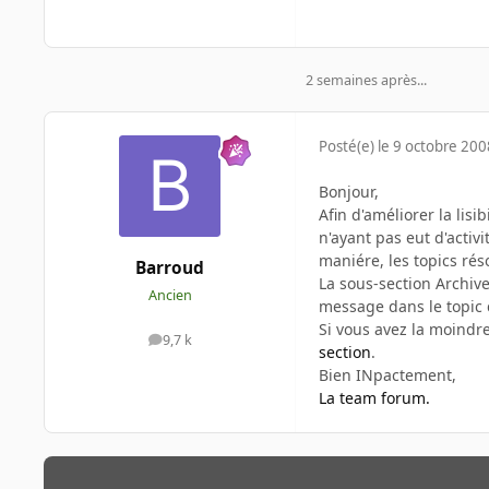
2 semaines après...
Posté(e)
le 9 octobre 200
Bonjour,
Afin d'améliorer la lisi
n'ayant pas eut d'acti
maniére, les topics rés
Barroud
La sous-section Archive
Ancien
message dans le topic 
Si vous avez la moindr
9,7 k
messages
section
.
Bien INpactement,
La team forum.