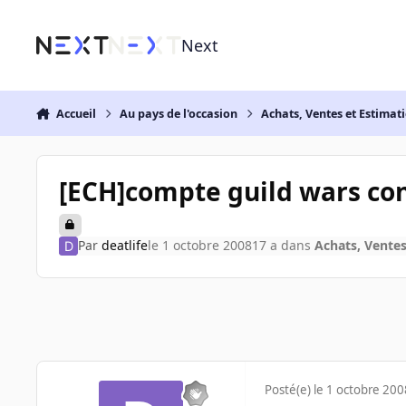
Aller au contenu
Next
Accueil
Au pays de l'occasion
Achats, Ventes et Estimat
[ECH]compte guild wars co
Par
deatlife
le 1 octobre 2008
17 a
dans
Achats, Ventes
Posté(e)
le 1 octobre 200