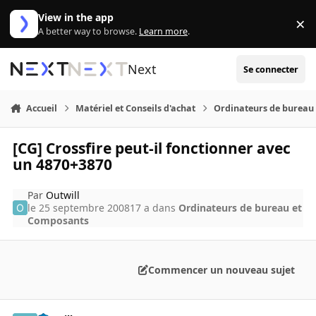
Aller au contenu
View in the app
×
Di
A better way to browse.
Learn more
.
Next
Se connecter
Accueil
Matériel et Conseils d'achat
Ordinateurs de bureau
[CG] Crossfire peut-il fonctionner avec
un 4870+3870
Par
Outwill
le 25 septembre 2008
17 a
dans
Ordinateurs de bureau et
Composants
Commencer un nouveau sujet