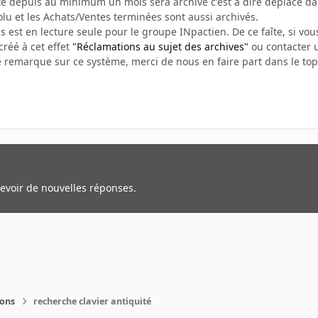
vité depuis au minimum un mois sera archivé c'est à dire déplacé d
olu et les Achats/Ventes terminées sont aussi archivés.
s est en lecture seule pour le groupe INpactien. De ce faîte, si vous
créé à cet effet
"Réclamations au sujet des archives"
ou contacter u
e remarque sur ce système, merci de nous en faire part dans le top
cevoir de nouvelles réponses.
ions
recherche clavier antiquité