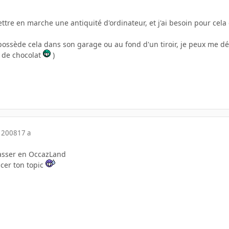
ettre en marche une antiquité d'ordinateur, et j'ai besoin pour cela
ossède cela dans son garage ou au fond d'un tiroir, je peux me dép
 de chocolat
)
 2008
17 a
 passer en OccazLand
cer ton topic