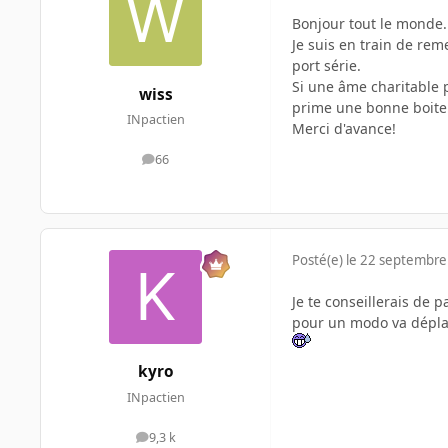
Bonjour tout le monde.
Je suis en train de rem
port série.
Si une âme charitable p
wiss
prime une bonne boite
INpactien
Merci d'avance!
66
messages
Posté(e)
le 22 septembre
Je te conseillerais de
pour un modo va dépla
kyro
INpactien
9,3 k
messages