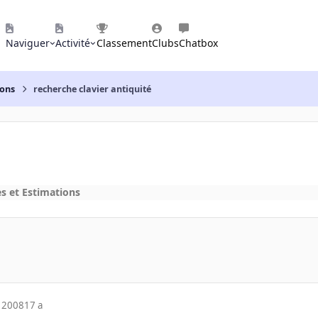
Naviguer
Activité
Classement
Clubs
Chatbox
ions
recherche clavier antiquité
s et Estimations
 2008
17 a