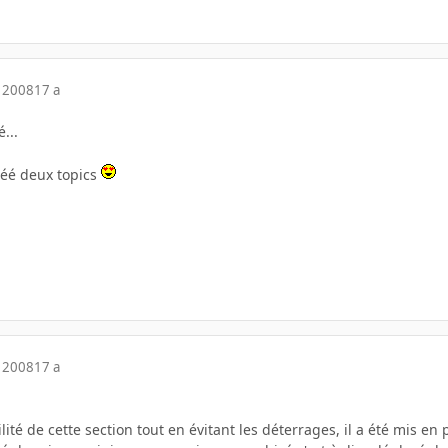
 2008
17 a
...
réé deux topics
 2008
17 a
bilité de cette section tout en évitant les déterrages, il a été mis e