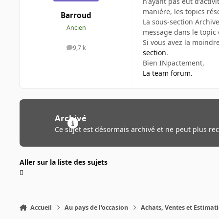
n'ayant pas eut d'acti
maniére, les topics rés
Barroud
La sous-section Archive
Ancien
message dans le topic 
Si vous avez la moindr
9,7 k
messages
section
.
Bien INpactement,
La team forum.
Archivé
Ce sujet est désormais archivé et ne peut plus re
Aller sur la liste des sujets
Accueil
Au pays de l'occasion
Achats, Ventes et Estimat