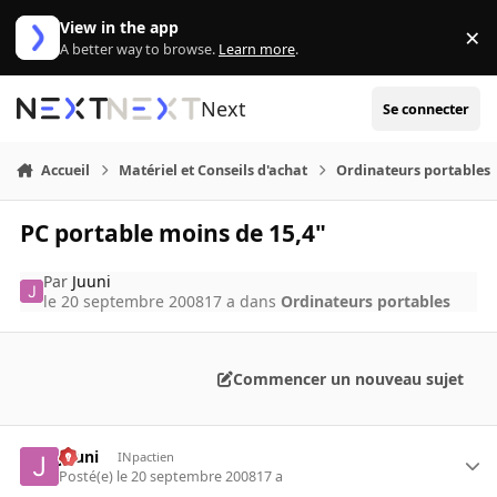
Aller au contenu
View in the app
×
Di
A better way to browse.
Learn more
.
Next
Se connecter
Accueil
Matériel et Conseils d'achat
Ordinateurs portables
PC portable moins de 15,4"
Par
Juuni
le 20 septembre 2008
17 a
dans
Ordinateurs portables
Commencer un nouveau sujet
Juuni
INpactien
Posté(e)
le 20 septembre 2008
17 a