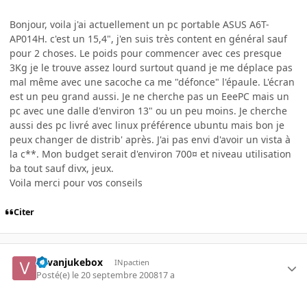
Bonjour, voila j'ai actuellement un pc portable ASUS A6T-
AP014H. c'est un 15,4", j'en suis très content en général sauf
pour 2 choses. Le poids pour commencer avec ces presque
3Kg je le trouve assez lourd surtout quand je me déplace pas
mal même avec une sacoche ca me "défonce" l'épaule. L'écran
est un peu grand aussi. Je ne cherche pas un EeePC mais un
pc avec une dalle d'environ 13" ou un peu moins. Je cherche
aussi des pc livré avec linux préférence ubuntu mais bon je
peux changer de distrib' après. J'ai pas envi d'avoir un vista à
la c**. Mon budget serait d'environ 700¤ et niveau utilisation
ba tout sauf divx, jeux.
Voila merci pour vos conseils
Citer
vavanjukebox
INpactien
Posté(e)
le 20 septembre 2008
17 a