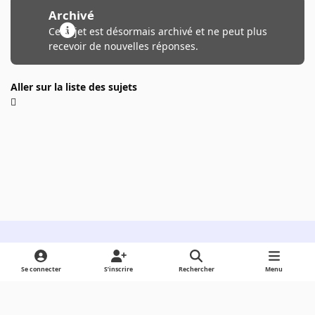
Archivé
Ce sujet est désormais archivé et ne peut plus
recevoir de nouvelles réponses.
Aller sur la liste des sujets
Light Mode
Dark Mode
System Preference
Se connecter
S’inscrire
Rechercher
Menu
Langue
Cookies
Powered by
Invision Community