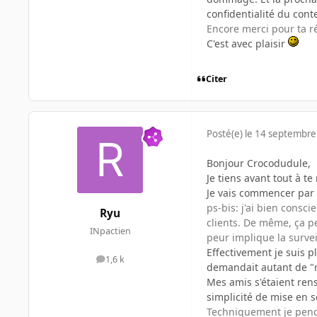
confidentialité du cont
Encore merci pour ta 
C'est avec plaisir
Citer
Posté(e)
le 14 septembre
Bonjour Crocodudule,
Je tiens avant tout à 
Je vais commencer par 
ps-bis: j'ai bien consc
Ryu
clients. De même, ça peu
INpactien
peur implique la survei
Effectivement je suis p
1,6 k
messages
demandait autant de "re
Mes amis s'étaient rens
simplicité de mise en s
Techniquement je pench