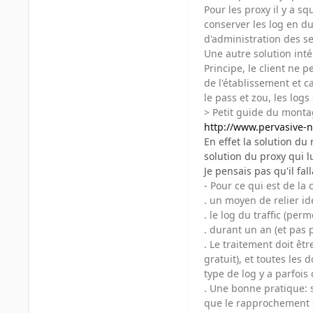
Pour les proxy il y a s
conserver les log en du
d'administration des s
Une autre solution inté
Principe, le client ne p
de l'établissement et c
le pass et zou, les log
> Petit guide du monta
http://www.pervasive-ne
En effet la solution du
solution du proxy qui 
Je pensais pas qu'il fal
- Pour ce qui est de la
. un moyen de relier ide
. le log du traffic (per
. durant un an (et pas p
. Le traitement doit êtr
gratuit), et toutes les
type de log y a parfois
. Une bonne pratique: s
que le rapprochement se