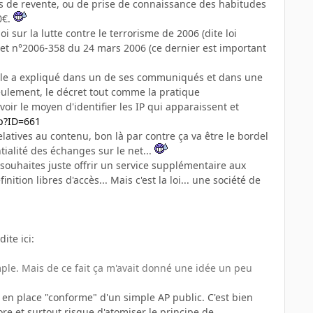
, pas de revente, ou de prise de connaissance des habitudes
0€.
oi sur la lutte contre le terrorisme de 2006 (dite loi
cret n°2006-358 du 24 mars 2006 (ce dernier est important
'elle a expliqué dans un de ses communiqués et dans une
Seulement, le décret tout comme la pratique
voir le moyen d'identifier les IP qui apparaissent et
hp?ID=661
latives au contenu, bon là par contre ça va être le bordel
ntialité des échanges sur le net...
u souhaites juste offrir un service supplémentaire aux
ition libres d'accès... Mais c'est la loi... une société de
ite ici:
emple. Mais de ce fait ça m'avait donné une idée un peu
e en place "conforme" d'un simple AP public. C'est bien
re et surtout risque d'atomiser le principe de