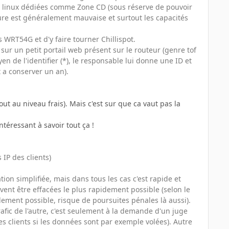
rib. linux dédiées comme Zone CD (sous réserve de pouvoir
ture est généralement mauvaise et surtout les capacités
 WRT54G et d'y faire tourner Chillispot.
ve sur un petit portail web présent sur le routeur (genre tof
en de l'identifier (*), le responsable lui donne une ID et
t a conserver un an).
out au niveau frais). Mais c'est sur que ca vaut pas la
ntéressant à savoir tout ça !
 IP des clients)
tion simplifiée, mais dans tous les cas c'est rapide et
vent être effacées le plus rapidement possible (selon le
dement possible, risque de poursuites pénales là aussi).
rafic de l'autre, c'est seulement à la demande d'un juge
des clients si les données sont par exemple volées). Autre