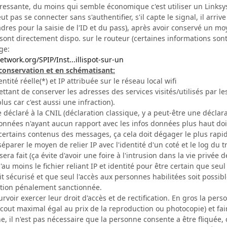
ressante, du moins qui semble économique c'est utiliser un Linksys
eut pas se connecter sans s'authentifier, s'il capte le signal, il arri
adres pour la saisie de l'ID et du pass), après avoir conservé un moy
s sont directement dispo. sur le routeur (certaines informations son
ge:
twork.org/SPIP/Inst...illispot-sur-un
a conservation et en schématisant:
ntité réelle(*) et IP attribuée sur le réseau local wifi
mettant de conserver les adresses des services visités/utilisés par les
lus car c'est aussi une infraction).
e déclaré à la CNIL (déclaration classique, y a peut-être une déclara
 données n'ayant aucun rapport avec les infos données plus haut doi
 certains contenus des messages, ça cela doit dégager le plus rapi
éparer le moyen de relier IP avec l'identité d'un coté et le log du t
ra fait (ça évite d'avoir une foire à l'intrusion dans la vie privée 
au moins le fichier reliant IP et identité pour être certain que seul
it sécurisé et que seul l'accès aux personnes habilitées soit possib
tion pénalement sanctionnée.
ourvoir exercer leur droit d'accès et de rectification. En gros la pe
 cout maximal égal au prix de la reproduction ou photocopie) et fair
, il n'est pas nécessaire que la personne consente a être fliquée, c