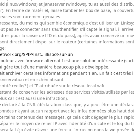
quid (linux/windows) et janaserver (windows), tu as aussi des dist
r). En terme de matériel, laisse tomber les box de base, la couver
ervices sont rarement géniales.
ressante, du moins qui semble économique c'est utiliser un Linksys
eut pas se connecter sans s'authentifier, s'il capte le signal, il arri
adres pour la saisie de l'ID et du pass), après avoir conservé un moy
s sont directement dispo. sur le routeur (certaines informations son
ge:
twork.org/SPIP/Inst...illispot-sur-un
 routeur avec firmware alternatif est une solution intéressante (surt
lui gère tout d'une manière beaucoup plus développée.
lait archiver certaines informations pendant 1 an. En fait c'est très i
 conservation et en schématisant:
ntité réelle(*) et IP attribuée sur le réseau local wifi
mettant de conserver les adresses des services visités/utilisés par les
lus car c'est aussi une infraction).
e déclaré à la CNIL (déclaration classique, y a peut-être une déclara
 données n'ayant aucun rapport avec les infos données plus haut doi
 certains contenus des messages, ça cela doit dégager le plus rapi
éparer le moyen de relier IP avec l'identité d'un coté et le log du t
ra fait (ça évite d'avoir une foire à l'intrusion dans la vie privée 