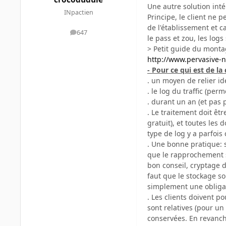
Une autre solution inté
INpactien
Principe, le client ne p
de l'établissement et c
647
messages
le pass et zou, les log
> Petit guide du monta
http://www.pervasive-ne
- Pour ce qui est de l
. un moyen de relier ide
. le log du traffic (per
. durant un an (et pas p
. Le traitement doit êtr
gratuit), et toutes les
type de log y a parfois
. Une bonne pratique: s
que le rapprochement se
bon conseil, cryptage d'
faut que le stockage so
simplement une obliga
. Les clients doivent p
sont relatives (pour un
conservées. En revanche