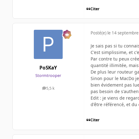
Citer
Posté(e)
le 14 septembre
Je sais pas si tu connai
C'est simplissime, et c'
Par contre tu peux créer
quantité illimitée, mais 
PoSKaY
De plus leur routeur g
Stormtrooper
Sinon pour le MacDo je m
bien évidement pas lue
5,5 k
messages
pas besoin de s'authenti
Edit : je viens de rega
d'être référencé, et du
Citer