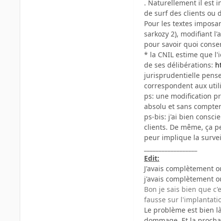
. Naturellement il est 
de surf des clients ou 
Pour les textes imposant
sarkozy 2), modifiant l
pour savoir quoi conser
* la CNIL estime que l
de ses délibérations:
h
jurisprudentielle pensen
correspondent aux util
ps: une modification pr
absolu et sans compter l
ps-bis: j'ai bien consc
clients. De même, ça peu
peur implique la survei
__________________
Edit:
J'avais complètement ou
j'avais complètement o
Bon je sais bien que c'
fausse sur l'implantatio
Le problème est bien là
dommage. Et la prochain