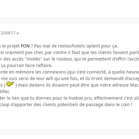
 2008
17 a
s le projet
FON
? Pas mal de restos/hotels optent pour ça.
est vraiment pas cher, par contre il faut que tes clients fassent parti
 des accès "invités" sur le routeur, qui te permettent d'offrir l'accè
ça pourrait faire l'affaire.
arde en mémoire les connexions (qui s'est connecté, à quelle heur
e suis servi de leur wifi qu'une fois, et ils m'ont demandé d'accepte
s (
) mais dedans ils disaient peut-être que notre adresse Mac et
fier.
rder le lien que tu donnes pour la livebox pro, effectivement c'est 
 coup d'apporter des clients potentiels de passage dans le coin !