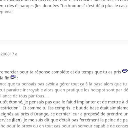
enu des échanges (les données "techniques" c'est déjà plus le cas).
réponse
 2008
17 a
te remercier pour ta réponse complète et du temps que tu as pris
la fin
:
ience que tu pensais pas avoir a gérer tout ça à la base alors que t
t paraitre incroyable alors qu'en pratique les hotspot sont par défin
llance de tous par tous ...
lutôt étonné, je pensais pas que le fait d'implanter et de mettre à d
striction". Et comme tu l'as compris le but de base était simpleme
eignés au près d'Orange, ce dernier leur a proposé de prendre une 
ervice (
lien
), je me suis dit que c'était pas forcément la peine de p
e pour le proxy ou en tout cas pour un serveur capable de conserv