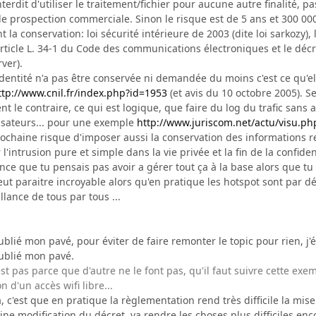
interdit d'utiliser le traitement/fichier pour aucune autre finalité
de prospection commerciale. Sinon le risque est de 5 ans et 300 00
 la conservation: loi sécurité intérieure de 2003 (dite loi sarkozy), l
'article L. 34-1 du Code des communications électroniques et le dé
ver).
'identité n'a pas être conservée ni demandée du moins c'est ce qu
ttp://www.cnil.fr/index.php?id=1953
(et avis du 10 octobre 2005). 
t le contraire, ce qui est logique, que faire du log du trafic sans a
isateurs... pour une exemple
http://www.juriscom.net/actu/visu.p
ochaine risque d'imposer aussi la conservation des informations re
'intrusion pure et simple dans la vie privée et la fin de la confide
ience que tu pensais pas avoir a gérer tout ça à la base alors que t
t paraitre incroyable alors qu'en pratique les hotspot sont par défin
llance de tous par tous ...
blié mon pavé, pour éviter de faire remonter le topic pour rien, j'éd
ublié mon pavé.
est pas parce que d'autre ne le font pas, qu'il faut suivre cette ex
n d'un accès wifi libre...
, c'est que en pratique la règlementation rend très difficile la mis
e modification du décret, va rendre les choses plus difficiles enco