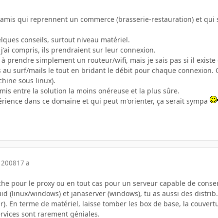
es amis qui reprennent un commerce (brasserie-restauration) et qui 
lques conseils, surtout niveau matériel.
'ai compris, ils prendraient sur leur connexion.
 à prendre simplement un routeur/wifi, mais je sais pas si il exist
s au surf/mails le tout en bridant le débit pour chaque connexion. 
hine sous linux).
is entre la solution la moins onéreuse et la plus sûre.
périence dans ce domaine et qui peut m'orienter, ça serait sympa
 2008
17 a
e pour le proxy ou en tout cas pour un serveur capable de conserv
quid (linux/windows) et janaserver (windows), tu as aussi des dist
r). En terme de matériel, laisse tomber les box de base, la couver
ervices sont rarement géniales.