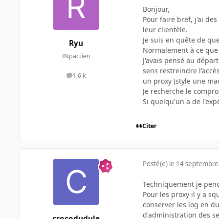
Bonjour,
Pour faire bref, j'ai d
leur clientèle.
Je suis en quête de que
Ryu
Normalement à ce que j
INpactien
J'avais pensé au départ
sens restreindre l'accè
1,6 k
messages
un proxy (style une mac
Je recherche le comprom
Si quelqu'un a de l'ex
Citer
Posté(e)
le 14 septembre
Techniquement je pench
Pour les proxy il y a s
conserver les log en du
d'administration des s
crocodudule