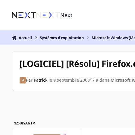
Aller au contenu
Next
Accueil
Systèmes d'exploitation
Microsoft Windows (Mo
[LOGICIEL] [Résolu] Firefox
Par
Patrick.
le 9 septembre 2008
17 a
dans
Microsoft 
1
2
SUIVANT