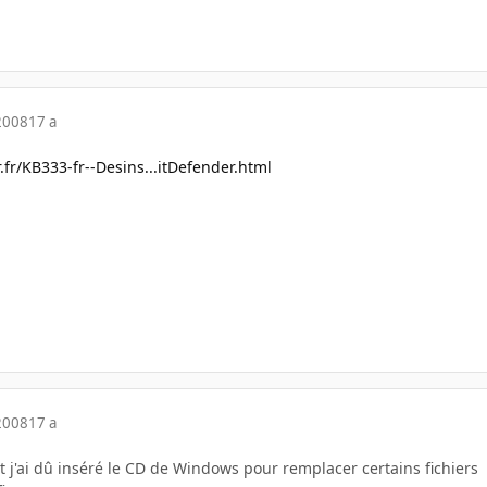
2008
17 a
fr/KB333-fr--Desins...itDefender.html
2008
17 a
 et j'ai dû inséré le CD de Windows pour remplacer certains fichiers