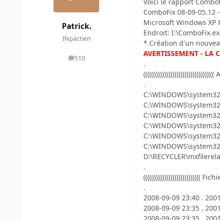
Voici le rapport Combof
ComboFix 08-09-05.12 
Microsoft Windows XP P
Patrick.
Endroit: I:\ComboFix.e
INpactien
* Création d'un nouvea
AVERTISSEMENT - LA 
510
messages
.
(((((((((((((((((((((((((((((((((
.
C:\WINDOWS\system32
C:\WINDOWS\system32\
C:\WINDOWS\system32\
C:\WINDOWS\system32
C:\WINDOWS\system32
C:\WINDOWS\system32\
D:\RECYCLER\mxfilerel
.
((((((((((((((((((((((((((((( F
.
2008-09-09 23:40 . 200
2008-09-09 23:35 . 200
2008-09-09 23:35 . 200