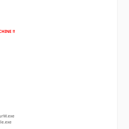
HINE !!
ourW.exe
le.exe