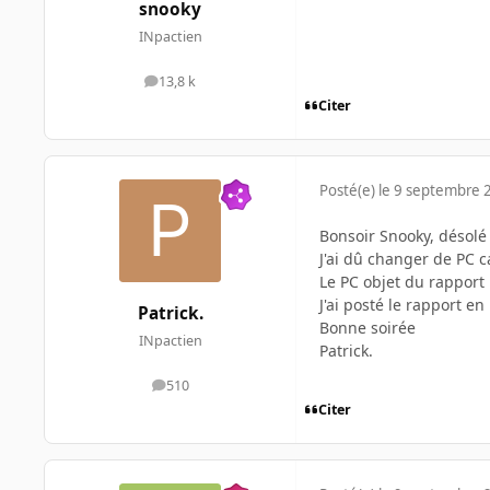
snooky
INpactien
13,8 k
messages
Citer
Posté(e)
le 9 septembre 
Bonsoir Snooky, désol
J'ai dû changer de PC c
Le PC objet du rapport 
J'ai posté le rapport e
Patrick.
Bonne soirée
INpactien
Patrick.
510
messages
Citer