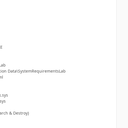
XE
Lab
cation Data\SystemRequirementsLab
ml
k.sys
sys
earch & Destroy)