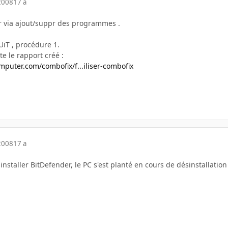
2008
17 a
r via ajout/suppr des programmes .
iT , procédure 1.
te le rapport créé :
puter.com/combofix/f...iliser-combofix
2008
17 a
installer BitDefender, le PC s'est planté en cours de désinstallation