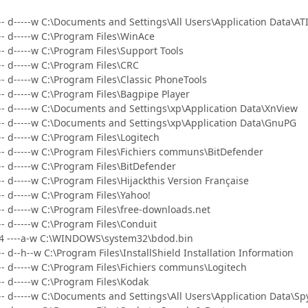
--- d-----w C:\Documents and Settings\All Users\Application Data\A
--- d-----w C:\Program Files\WinAce
--- d-----w C:\Program Files\Support Tools
--- d-----w C:\Program Files\CRC
--- d-----w C:\Program Files\Classic PhoneTools
--- d-----w C:\Program Files\Bagpipe Player
--- d-----w C:\Documents and Settings\xp\Application Data\XnView
---- d-----w C:\Documents and Settings\xp\Application Data\GnuPG
-- d-----w C:\Program Files\Logitech
--- d-----w C:\Program Files\Fichiers communs\BitDefender
--- d-----w C:\Program Files\BitDefender
-- d-----w C:\Program Files\Hijackthis Version Française
-- d-----w C:\Program Files\Yahoo!
--- d-----w C:\Program Files\free-downloads.net
--- d-----w C:\Program Files\Conduit
84 ----a-w C:\WINDOWS\system32\bdod.bin
-- d--h--w C:\Program Files\InstallShield Installation Information
--- d-----w C:\Program Files\Fichiers communs\Logitech
--- d-----w C:\Program Files\Kodak
--- d-----w C:\Documents and Settings\All Users\Application Data\Sp