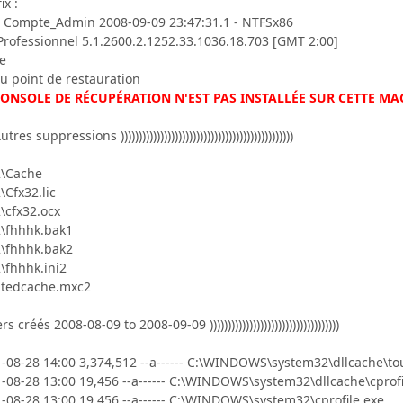
ix :
- Compte_Admin 2008-09-09 23:47:31.1 - NTFSx86
rofessionnel 5.1.2600.2.1252.33.1036.18.703 [GMT 2:00]
xe
u point de restauration
CONSOLE DE RÉCUPÉRATION N'EST PAS INSTALLÉE SUR CETTE MAC
((( Autres suppressions ))))))))))))))))))))))))))))))))))))))))))))))))
\Cache
Cfx32.lic
cfx32.ocx
\fhhhk.bak1
\fhhhk.bak2
fhhhk.ini2
atedcache.mxc2
ichiers créés 2008-08-09 to 2008-09-09 ))))))))))))))))))))))))))))))))))))
1-08-28 14:00 3,374,512 --a------ C:\WINDOWS\system32\dllcache\t
1-08-28 13:00 19,456 --a------ C:\WINDOWS\system32\dllcache\cprofi
1-08-28 13:00 19,456 --a------ C:\WINDOWS\system32\cprofile.exe