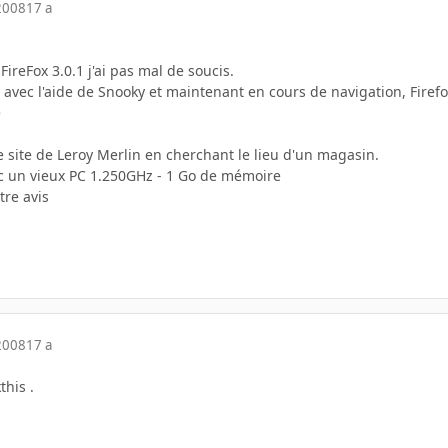
2008
17 a
 FireFox 3.0.1 j'ai pas mal de soucis.
 avec l'aide de Snooky et maintenant en cours de navigation, Firef
e
 site de Leroy Merlin en cherchant le lieu d'un magasin.
ec un vieux PC 1.250GHz - 1 Go de mémoire
re avis
2008
17 a
this .