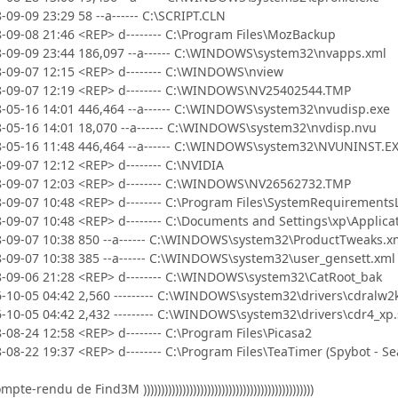
-09-09 23:29 58 --a------ C:\SCRIPT.CLN
8-09-08 21:46 <REP> d-------- C:\Program Files\MozBackup
8-09-09 23:44 186,097 --a------ C:\WINDOWS\system32\nvapps.xml
8-09-07 12:15 <REP> d-------- C:\WINDOWS\nview
08-09-07 12:19 <REP> d-------- C:\WINDOWS\NV25402544.TMP
8-05-16 14:01 446,464 --a------ C:\WINDOWS\system32\nvudisp.exe
8-05-16 14:01 18,070 --a------ C:\WINDOWS\system32\nvdisp.nvu
08-05-16 11:48 446,464 --a------ C:\WINDOWS\system32\NVUNINST.E
-09-07 12:12 <REP> d-------- C:\NVIDIA
08-09-07 12:03 <REP> d-------- C:\WINDOWS\NV26562732.TMP
8-09-07 10:48 <REP> d-------- C:\Program Files\SystemRequirements
8-09-07 10:48 <REP> d-------- C:\Documents and Settings\xp\Appli
8-09-07 10:38 850 --a------ C:\WINDOWS\system32\ProductTweaks.x
8-09-07 10:38 385 --a------ C:\WINDOWS\system32\user_gensett.xml
8-09-06 21:28 <REP> d-------- C:\WINDOWS\system32\CatRoot_bak
6-10-05 04:42 2,560 --------- C:\WINDOWS\system32\drivers\cdralw2
6-10-05 04:42 2,432 --------- C:\WINDOWS\system32\drivers\cdr4_xp.
-08-24 12:58 <REP> d-------- C:\Program Files\Picasa2
-08-22 19:37 <REP> d-------- C:\Program Files\TeaTimer (Spybot - S
(( Compte-rendu de Find3M ))))))))))))))))))))))))))))))))))))))))))))))))