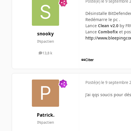
Posté(e)
le 9 septembre 
Désinstalle BitDefende
Redémarre le pc .
Lance
Clean v2.0
by FRU
Lance
Combofix
et pos
snooky
http://www.bleepingcom
INpactien
13,8 k
messages
Citer
Posté(e)
le 9 septembre 
J'ai qqs soucis pour dés
Patrick.
INpactien