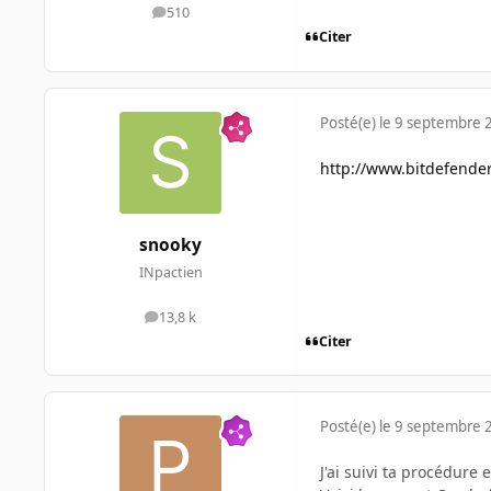
510
messages
Citer
Posté(e)
le 9 septembre 
http://www.bitdefender.
snooky
INpactien
13,8 k
messages
Citer
Posté(e)
le 9 septembre 
J'ai suivi ta procédure