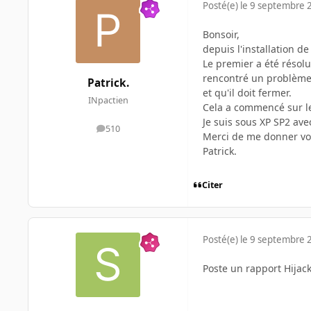
Posté(e)
le 9 septembre 
Bonsoir,
depuis l'installation de
Le premier a été résolu
rencontré un problèm
Patrick.
et qu'il doit fermer.
INpactien
Cela a commencé sur le
Je suis sous XP SP2 av
510
messages
Merci de me donner vot
Patrick.
Citer
Posté(e)
le 9 septembre 
Poste un rapport Hijack