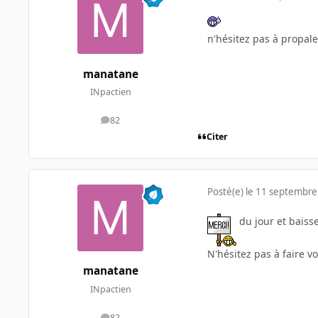
n'hésitez pas à propale
manatane
INpactien
82
messages
Citer
Posté(e)
le 11 septembre
du jour et baisse 
N'hésitez pas à faire v
manatane
INpactien
82