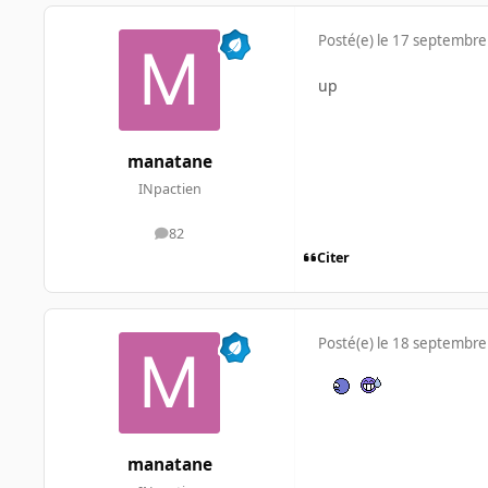
Posté(e)
le 17 septembre
up
manatane
INpactien
82
messages
Citer
Posté(e)
le 18 septembre
manatane