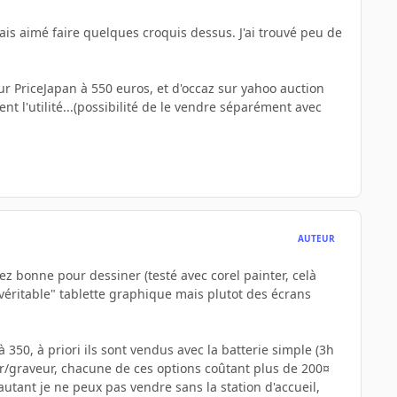
urais aimé faire quelques croquis dessus. J'ai trouvé peu de
 sur PriceJapan à 550 euros, et d'occaz sur yahoo auction
ent l'utilité...(possibilité de le vendre séparément avec
AUTEUR
sez bonne pour dessiner (testé avec corel painter, celà
véritable" tablette graphique mais plutot des écrans
 350, à priori ils sont vendus avec la batterie simple (3h
eur/graveur, chacune de ces options coûtant plus de 200¤
autant je ne peux pas vendre sans la station d'accueil,