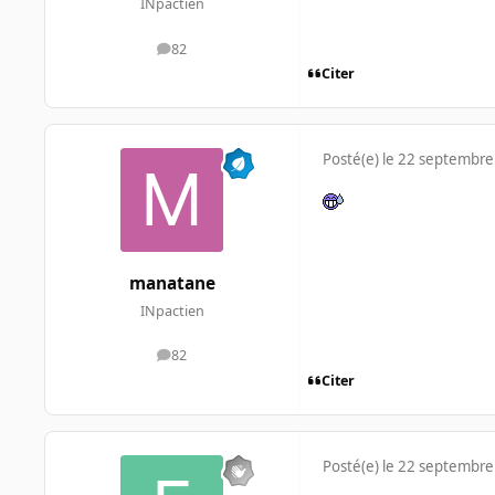
INpactien
82
messages
Citer
Posté(e)
le 22 septembre
manatane
INpactien
82
messages
Citer
Posté(e)
le 22 septembre