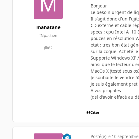
Bonjour,
Le besoin urgent de li
Il s'agit donc d'un Fuj
CD externe et cable rép
manatane
specs : cpu Intel A110 
INpactien
pouces en résolution W
etat : tres bon état gé
82
messages
sur la coque. Acheté le
Supporte Windows XP / W
ainsi que le lecteur d'e
MacOs X (testé sous osX
Je souhaite le vendre 5
Je suis également pret
A vos propales
(dsl d'avoir effacé au 
Citer
Posté(e)
le 10 septembre