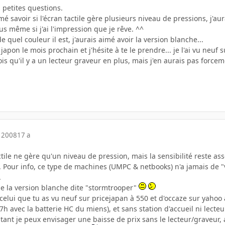
s petites questions.
imé savoir si l'écran tactile gère plusieurs niveau de pressions, j'a
s même si j'ai l'impression que je rêve. ^^
de quel couleur il est, j'aurais aimé avoir la version blanche...
 japon le mois prochain et j'hésite à te le prendre... je l'ai vu neuf
ois qu'il y a un lecteur graveur en plus, mais j'en aurais pas forcem
 2008
17 a
actile ne gère qu'un niveau de pression, mais la sensibilité reste as
. Pour info, ce type de machines (UMPC & netbooks) n'a jamais de "
.
 de la version blanche dite "stormtrooper"
 celui que tu as vu neuf sur pricejapan à 550 et d'occaze sur yahoo à
h avec la batterie HC du miens), et sans station d'accueil ni lect
utant je peux envisager une baisse de prix sans le lecteur/graveur, 