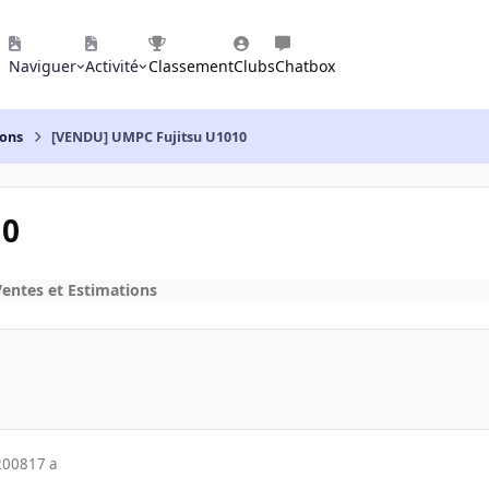
Naviguer
Activité
Classement
Clubs
Chatbox
ions
[VENDU] UMPC Fujitsu U1010
10
Ventes et Estimations
2008
17 a