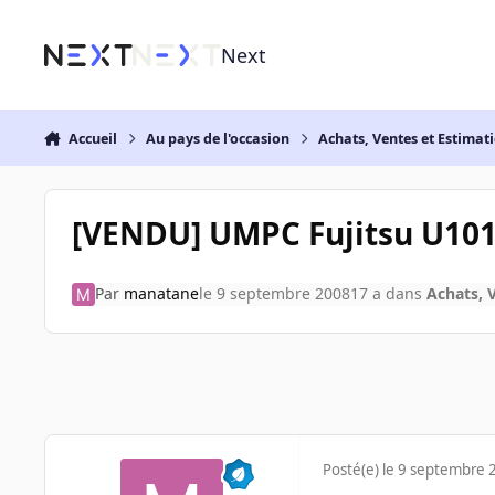
Aller au contenu
Next
Accueil
Au pays de l'occasion
Achats, Ventes et Estimat
[VENDU] UMPC Fujitsu U10
Par
manatane
le 9 septembre 2008
17 a
dans
Achats, 
Posté(e)
le 9 septembre 