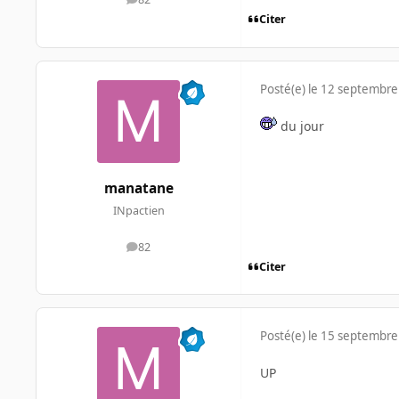
messages
Citer
Posté(e)
le 12 septembre
du jour
manatane
INpactien
82
messages
Citer
Posté(e)
le 15 septembre
UP