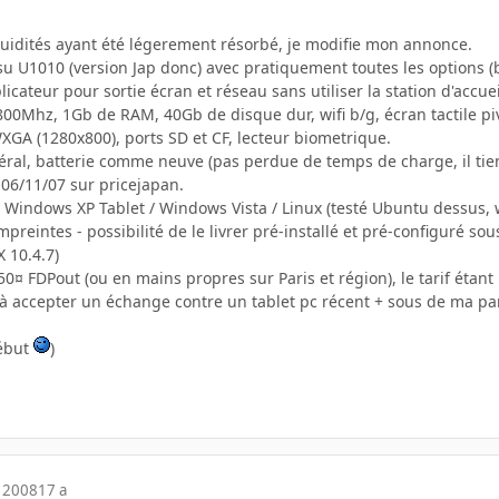
quidités ayant été légerement résorbé, je modifie mon annonce.
itsu U1010 (version Jap donc) avec pratiquement toutes les options (
licateur pour sortie écran et réseau sans utiliser la station d'accue
800Mhz, 1Gb de RAM, 40Gb de disque dur, wifi b/g, écran tactile pivo
XGA (1280x800), ports SD et CF, lecteur biometrique.
néral, batterie comme neuve (pas perdue de temps de charge, il tiens
 06/11/07 sur pricejapan.
indows XP Tablet / Windows Vista / Linux (testé Ubuntu dessus, wifi 
mpreintes - possibilité de le livrer pré-installé et pré-configuré so
 10.4.7)
50¤ FDPout (ou en mains propres sur Paris et région), le tarif étant
 à accepter un échange contre un tablet pc récent + sous de ma pa
début
)
 2008
17 a