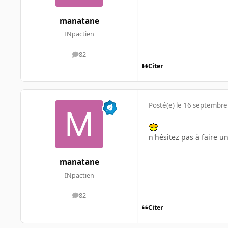
manatane
INpactien
82
messages
Citer
Posté(e)
le 16 septembre
n'hésitez pas à faire u
manatane
INpactien
82
messages
Citer