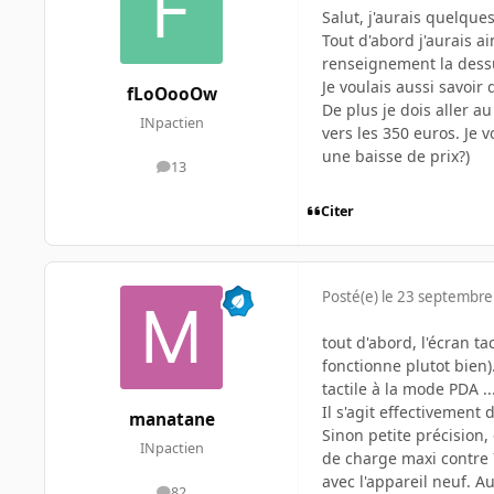
Salut, j'aurais quelque
Tout d'abord j'aurais a
renseignement la dessu
Je voulais aussi savoir 
fLoOooOw
De plus je dois aller au
INpactien
vers les 350 euros. Je v
une baisse de prix?)
13
messages
Citer
Posté(e)
le 23 septembre
tout d'abord, l'écran t
fonctionne plutot bien)
tactile à la mode PDA ..
Il s'agit effectivement
manatane
Sinon petite précision,
INpactien
de charge maxi contre 7
avec l'appareil neuf. A
82