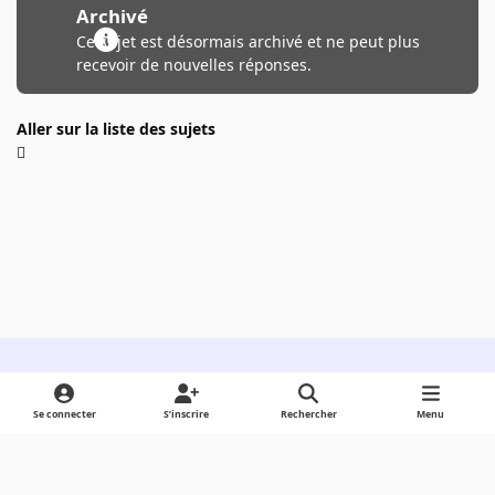
Archivé
Ce sujet est désormais archivé et ne peut plus
recevoir de nouvelles réponses.
Aller sur la liste des sujets
Light Mode
Dark Mode
System Preference
Se connecter
S’inscrire
Rechercher
Menu
Langue
Cookies
Powered by
Invision Community