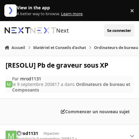
Aller au contenu
View in the app
×
Di
A better way to browse.
Learn more
.
Next
Se connecter
Accueil
Matériel et Conseils d'achat
Ordinateurs de bureau
[RESOLU] Pb de graveur sous XP
Par
mrod1131
le 9 septembre 2008
17 a
dans
Ordinateurs de bureau et
Composants
Commencer un nouveau sujet
mrod1131
INpactien
Posté(e)
le 9 septembre 2008
17 a