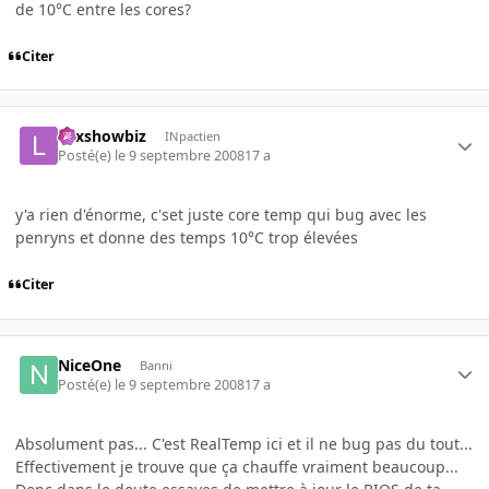
de 10°C entre les cores?
Citer
Lexshowbiz
INpactien
Posté(e)
le 9 septembre 2008
17 a
y'a rien d'énorme, c'set juste core temp qui bug avec les
penryns et donne des temps 10°C trop élevées
Citer
NiceOne
Banni
Posté(e)
le 9 septembre 2008
17 a
Absolument pas... C'est RealTemp ici et il ne bug pas du tout...
Effectivement je trouve que ça chauffe vraiment beaucoup...