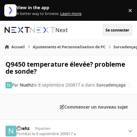
Aller au contenu
View in the app
×
Di
A better way to browse.
Learn more
.
Next
Se connecter
Accueil
Ajustements et Personnalisation de PC
Surcadença
Q9450 temperature élevée? probleme
de sonde?
Par
Nuehz
le 8 septembre 2008
17 a
dans
Surcadençage
Commencer un nouveau sujet
Nuehz
INpactien
Posté(e)
le 8 septembre 2008
17 a