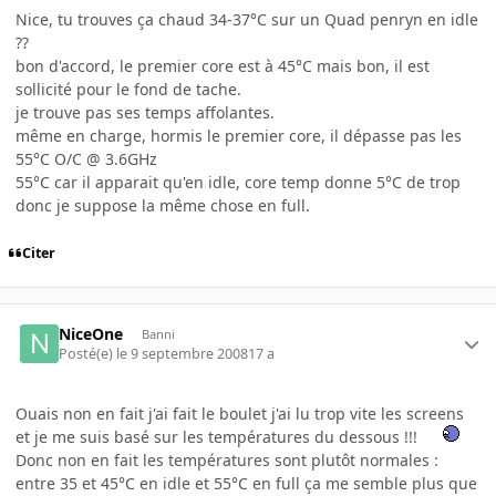
Nice, tu trouves ça chaud 34-37°C sur un Quad penryn en idle
??
bon d'accord, le premier core est à 45°C mais bon, il est
sollicité pour le fond de tache.
je trouve pas ses temps affolantes.
même en charge, hormis le premier core, il dépasse pas les
55°C O/C @ 3.6GHz
55°C car il apparait qu'en idle, core temp donne 5°C de trop
donc je suppose la même chose en full.
Citer
NiceOne
Banni
Posté(e)
le 9 septembre 2008
17 a
Ouais non en fait j'ai fait le boulet j'ai lu trop vite les screens
et je me suis basé sur les températures du dessous !!!
Donc non en fait les températures sont plutôt normales :
entre 35 et 45°C en idle et 55°C en full ça me semble plus que