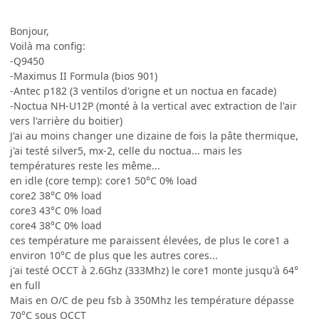
Bonjour,
Voilà ma config:
-Q9450
-Maximus II Formula (bios 901)
-Antec p182 (3 ventilos d'origne et un noctua en facade)
-Noctua NH-U12P (monté à la vertical avec extraction de l'air
vers l'arrière du boitier)
J'ai au moins changer une dizaine de fois la pâte thermique,
j'ai testé silver5, mx-2, celle du noctua... mais les
températures reste les même...
en idle (core temp): core1 50°C 0% load
core2 38°C 0% load
core3 43°C 0% load
core4 38°C 0% load
ces température me paraissent élevées, de plus le core1 a
environ 10°C de plus que les autres cores...
j'ai testé OCCT à 2.6Ghz (333Mhz) le core1 monte jusqu'à 64°
en full
Mais en O/C de peu fsb à 350Mhz les température dépasse
70°C sous OCCT