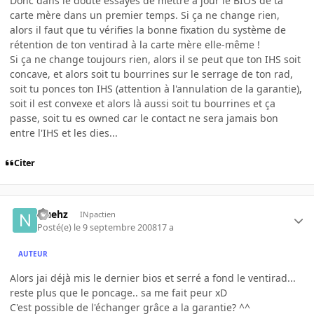
Donc dans le doute essayes de mettre à jour le BIOS de ta
carte mère dans un premier temps. Si ça ne change rien,
alors il faut que tu vérifies la bonne fixation du système de
rétention de ton ventirad à la carte mère elle-même !
Si ça ne change toujours rien, alors il se peut que ton IHS soit
concave, et alors soit tu bourrines sur le serrage de ton rad,
soit tu ponces ton IHS (attention à l'annulation de la garantie),
soit il est convexe et alors là aussi soit tu bourrines et ça
passe, soit tu es owned car le contact ne sera jamais bon
entre l'IHS et les dies...
Citer
Nuehz
INpactien
Posté(e)
le 9 septembre 2008
17 a
AUTEUR
Alors jai déjà mis le dernier bios et serré a fond le ventirad...
reste plus que le poncage.. sa me fait peur xD
C'est possible de l'échanger grâce a la garantie? ^^