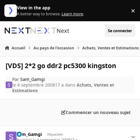
Aller au contenu
View in the app
×
Di
A better way to browse.
Learn more
.
Next
Se connecter
Accueil
Au pays de l'occasion
Achats, Ventes et Estimations
[VDS] 2*2 go ddr2 pc5300 kingston
Par
Sam_Gamgi
le 4 septembre 2008
17 a
dans
Achats, Ventes et
Estimations
Commencer un nouveau sujet
Sam_Gamgi
INpactien
Posté(e)
le 4 septembre 2008
17 a