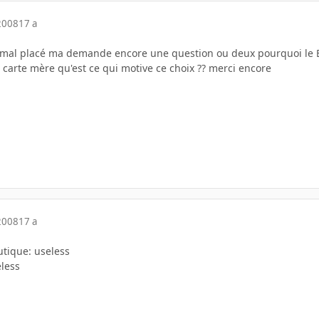
2008
17 a
r mal placé ma demande encore une question ou deux pourquoi le E8
 carte mère qu'est ce qui motive ce choix ?? merci encore
2008
17 a
tique: useless
eless