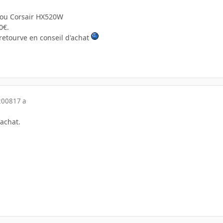
ou Corsair HX520W
0€.
 retourve en conseil d'achat
2008
17 a
'achat.