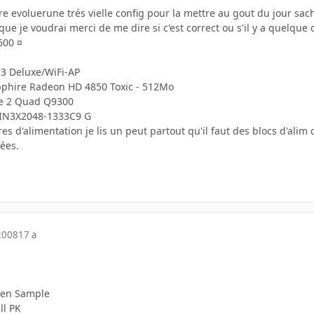
ire evoluerune trés vielle config pour la mettre au gout du jour sac
que je voudrai merci de me dire si c'est correct ou s'il y a quelqu
600 ¤
Q3 Deluxe/WiFi-AP
pphire Radeon HD 4850 Toxic - 512Mo
ore 2 Quad Q9300
WIN3X2048-1333C9 G
ires d'alimentation je lis un peut partout qu'il faut des blocs d'ali
ées.
2008
17 a
den Sample
ll PK