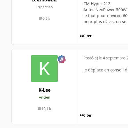
CM Hyper 212
INpactien
Antec NeoPower 500W 
le tout pour environ 60
6,9 k
messages
pour plus d'avis, on se
Citer
Posté(e)
le 4 septembre 
Je déplace en conseil d
K-Lee
Ancien
19,1 k
messages
Citer