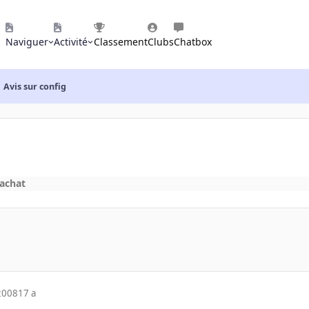
Naviguer
Activité
Classement
Clubs
Chatbox
Avis sur config
'achat
2008
17 a