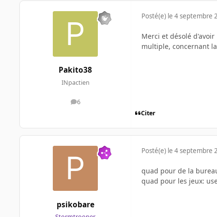
Posté(e)
le 4 septembre 
Merci et désolé d'avoi
multiple, concernant la
Pakito38
INpactien
6
messages
Citer
Posté(e)
le 4 septembre 
quad pour de la bureau
quad pour les jeux: us
psikobare
Stormtrooper