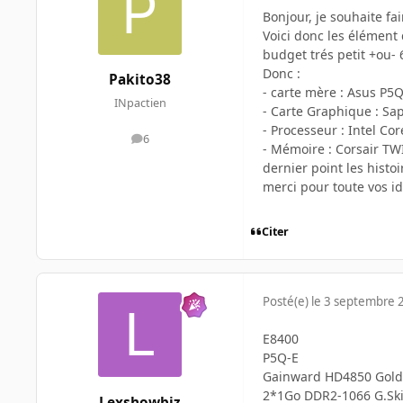
Bonjour, je souhaite fa
Voici donc les élément 
budget trés petit +ou- 
Donc :
Pakito38
- carte mère : Asus P5
INpactien
- Carte Graphique : Sa
- Processeur : Intel C
6
messages
- Mémoire : Corsair T
dernier point les histo
merci pour toute vos id
Citer
Posté(e)
le 3 septembre 
E8400
P5Q-E
Gainward HD4850 Gol
2*1Go DDR2-1066 G.Ski
Lexshowbiz