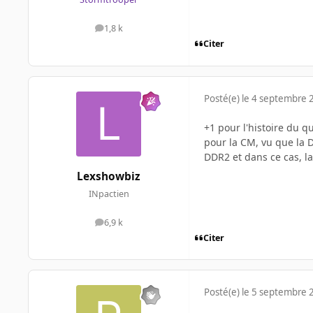
1,8 k
messages
Citer
Posté(e)
le 4 septembre 
+1 pour l'histoire du q
pour la CM, vu que la D
DDR2 et dans ce cas, l
Lexshowbiz
INpactien
6,9 k
messages
Citer
Posté(e)
le 5 septembre 