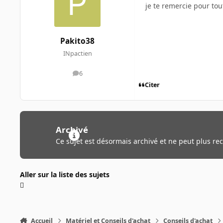
je te remercie pour tou
Pakito38
INpactien
6
messages
Citer
Archivé
Ce sujet est désormais archivé et ne peut plus re
Aller sur la liste des sujets
Accueil
Matériel et Conseils d'achat
Conseils d'achat