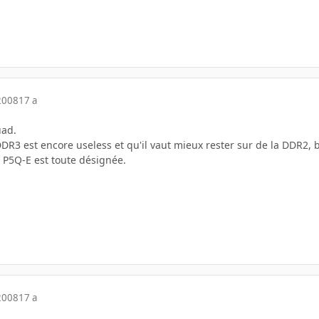
2008
17 a
uad.
DR3 est encore useless et qu'il vaut mieux rester sur de la DDR2, 
a P5Q-E est toute désignée.
2008
17 a