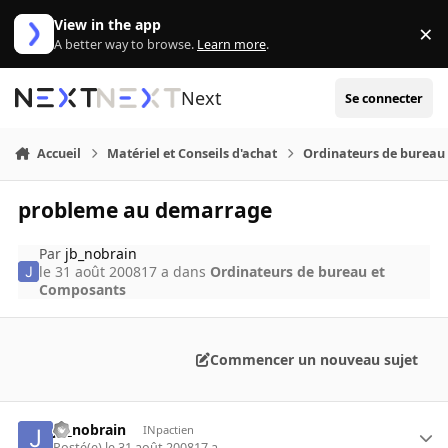
Aller au contenu
View in the app
×
Di
A better way to browse.
Learn more
.
Next
Se connecter
Accueil
Matériel et Conseils d'achat
Ordinateurs de bureau
probleme au demarrage
Par
jb_nobrain
le 31 août 2008
17 a
dans
Ordinateurs de bureau et
Composants
Commencer un nouveau sujet
jb_nobrain
INpactien
Posté(e)
le 31 août 2008
17 a