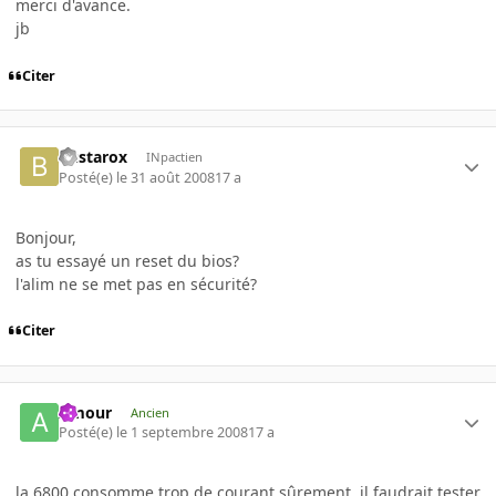
merci d'avance.
jb
Citer
bustarox
INpactien
Posté(e)
le 31 août 2008
17 a
Bonjour,
as tu essayé un reset du bios?
l'alim ne se met pas en sécurité?
Citer
Amour
Ancien
Posté(e)
le 1 septembre 2008
17 a
la 6800 consomme trop de courant sûrement, il faudrait tester