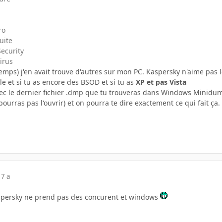
ro
uite
ecurity
irus
emps) j'en avait trouve d'autres sur mon PC. Kaspersky n'aime pas l
lle et si tu as encore des BSOD et si tu as
XP et pas Vista
avec le dernier fichier .dmp que tu trouveras dans Windows Minidu
 pourras pas l'ouvrir) et on pourra te dire exactement ce qui fait ça.
17 a
persky ne prend pas des concurent et windows