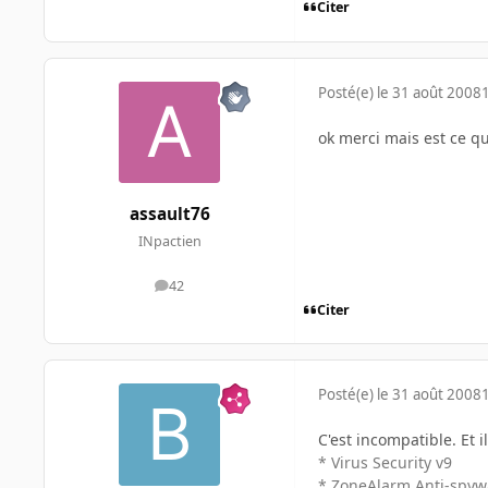
Citer
Posté(e)
le 31 août 2008
ok merci mais est ce qu
assault76
INpactien
42
messages
Citer
Posté(e)
le 31 août 2008
C'est incompatible. Et i
* Virus Security v9
* ZoneAlarm Anti-spyw