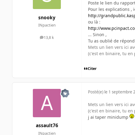
Poste le lien du rappor
Pour les explications , ic
http://grandpublic.kas
snooky
ou là :
INpactien
http://www.pcinpact.c
... Sinon ,
13,8 k
messages
Tu as oublié de répon
Mets un lien vers ici 
(c'est en binaire, tu en
Citer
Posté(e)
le 1 septembre 
Mets un lien vers ici 
(c'est en binaire, tu en
j ai taper minidump
assault76
INpactien