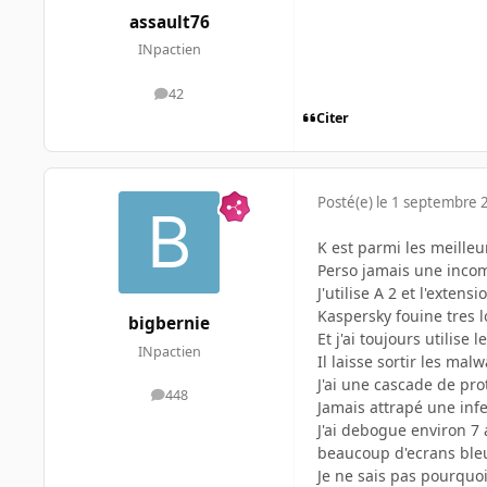
assault76
INpactien
42
messages
Citer
Posté(e)
le 1 septembre 
K est parmi les meilleur
Perso jamais une incom
J'utilise A 2 et l'exten
Kaspersky fouine tres l
bigbernie
Et j'ai toujours utilise
INpactien
Il laisse sortir les ma
J'ai une cascade de pro
448
messages
Jamais attrapé une infec
J'ai debogue environ 7 
beaucoup d'ecrans ble
Je ne sais pas pourquoi