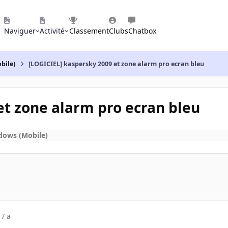
Naviguer
Activité
Classement
Clubs
Chatbox
bile)
[LOGICIEL] kaspersky 2009 et zone alarm pro ecran bleu
et zone alarm pro ecran bleu
dows (Mobile)
17 a