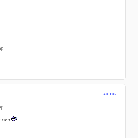
mp
AUTEUR
mp
t rien