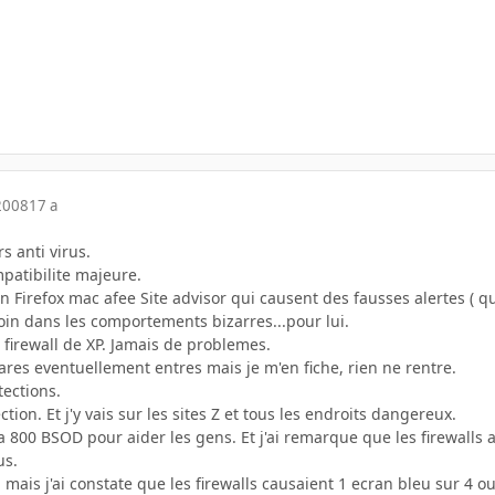
2008
17 a
s anti virus.
patibilite majeure.
sion Firefox mac afee Site advisor qui causent des fausses alertes ( qu
oin dans les comportements bizarres...pour lui.
 le firewall de XP. Jamais de problemes.
lwares eventuellement entres mais je m'en fiche, rien ne rentre.
tections.
tion. Et j'y vais sur les sites Z et tous les endroits dangereux.
a 800 BSOD pour aider les gens. Et j'ai remarque que les firewalls 
us.
 mais j'ai constate que les firewalls causaient 1 ecran bleu sur 4 o