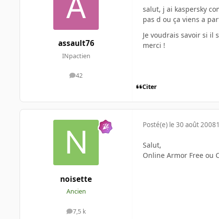
salut, j ai kaspersky c
pas d ou ça viens a par
Je voudrais savoir si i
assault76
merci !
INpactien
42
messages
Citer
Posté(e)
le 30 août 2008
Salut,
Online Armor Free ou C
noisette
Ancien
7,5 k
messages