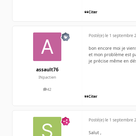
Citer
Posté(e)
le 1 septembre 
bon encore moi je viens
et mon problème est pa
je précise même en dés
assault76
INpactien
42
messages
Citer
Posté(e)
le 1 septembre 
Salut ,