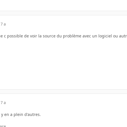
17 a
e c possible de voir la source du problème avec un logiciel ou aut
17 a
l y en a plein d'autres.
are