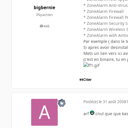
* ZoneAlarm Anti-Virus
bigbernie
* ZoneAlarm Firewall
INpactien
* ZoneAlarm Firewall P
* ZoneAlarm Security S
448
messages
* ZoneAlarm Wireless S
* ZoneAlarm with Antiv
Par exemple ( dans le t
Si apres avoir desinsta
Mets un lien vers ici 
(c'est en binaire, tu en
Citer
Posté(e)
le 31 août 2008
arf
cnul que que kas