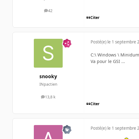
42
messages
Citer
Posté(e)
le 1 septembre 
C:\ Windows \ Minidump
Va pour le GSI ...
snooky
INpactien
13,8 k
messages
Citer
Posté(e)
le 1 septembre 