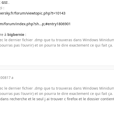
t
GSI
.
i :
persky.fr/forum/viewtopic.php?t=10143
om/forum/index.php?sh...p;#entry1806901
dre à
bigbernie
:
avec le dernier fichier .dmp que tu trouveras dans Windows Minidu
 pourras pas l'ouvrir) et on pourra te dire exactement ce qui fait ça.
2008
17 a
avec le dernier fichier .dmp que tu trouveras dans Windows Minidu
 pourras pas l'ouvrir) et on pourra te dire exactement ce qui fait ça.
dans recherche et le seul j ai trouver c firefox et le dossier contien