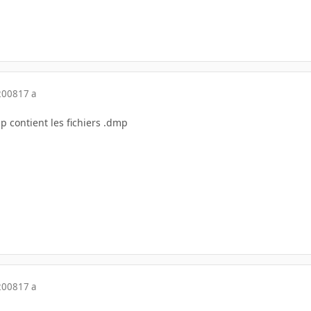
2008
17 a
 contient les fichiers .dmp
2008
17 a