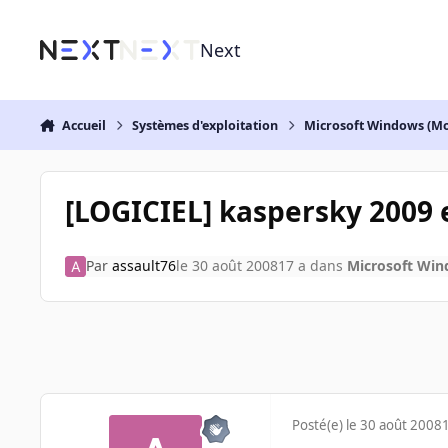
Aller au contenu
Next
Accueil
Systèmes d'exploitation
Microsoft Windows (Mo
[LOGICIEL] kaspersky 2009 
Par
assault76
le 30 août 2008
17 a
dans
Microsoft Win
Posté(e)
le 30 août 2008