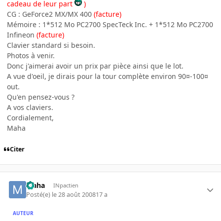
cadeau de leur part
)
CG : GeForce2 MX/MX 400
(facture)
Mémoire : 1*512 Mo PC2700 SpecTeck Inc. + 1*512 Mo PC2700
Infineon
(facture)
Clavier standard si besoin.
Photos à venir.
Donc j'aimerai avoir un prix par pièce ainsi que le lot.
A vue d'oeil, je dirais pour la tour complète environ 90¤-100¤
out.
Qu'en pensez-vous ?
A vos claviers.
Cordialement,
Maha
Citer
Maha
INpactien
Posté(e)
le 28 août 2008
17 a
AUTEUR