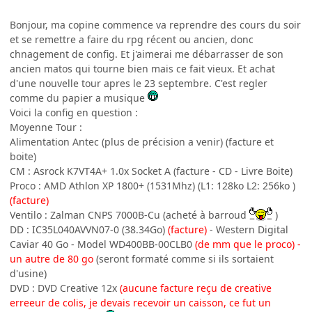
Bonjour, ma copine commence va reprendre des cours du soir
et se remettre a faire du rpg récent ou ancien, donc
chnagement de config. Et j'aimerai me débarrasser de son
ancien matos qui tourne bien mais ce fait vieux. Et achat
d'une nouvelle tour apres le 23 septembre. C'est regler
comme du papier a musique
Voici la config en question :
Moyenne Tour :
Alimentation Antec (plus de précision a venir) (facture et
boite)
CM : Asrock K7VT4A+ 1.0x Socket A (facture - CD - Livre Boite)
Proco : AMD Athlon XP 1800+ (1531Mhz) (L1: 128ko L2: 256ko )
(facture)
Ventilo : Zalman CNPS 7000B-Cu (acheté à barroud
)
DD : IC35L040AVVN07-0 (38.34Go)
(facture)
- Western Digital
Caviar 40 Go - Model WD400BB-00CLB0
(de mm que le proco) -
un autre de 80 go
(seront formaté comme si ils sortaient
d'usine)
DVD : DVD Creative 12x
(aucune facture reçu de creative
erreeur de colis, je devais recevoir un caisson, ce fut un