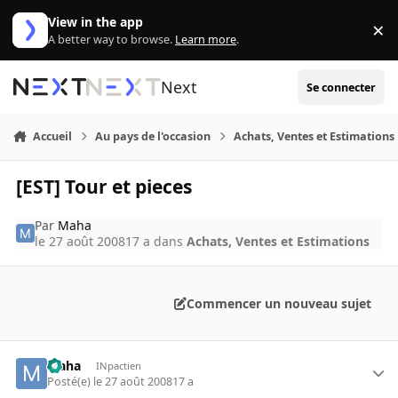
Aller au contenu
View in the app
×
Di
A better way to browse.
Learn more
.
Next
Se connecter
Accueil
Au pays de l'occasion
Achats, Ventes et Estimations
[EST] Tour et pieces
Par
Maha
le 27 août 2008
17 a
dans
Achats, Ventes et Estimations
Commencer un nouveau sujet
Maha
INpactien
Posté(e)
le 27 août 2008
17 a