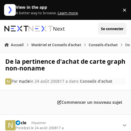
Aller au contenu
View in the app
×
Di
A better way to browse.
Learn more
.
Next
Se connecter
Accueil
Matériel et Conseils d'achat
Conseils d'achat
De 
De la pertinence d'achat de carte graph
non-noname
Par
nucle
le 24 août 2008
17 a
dans
Conseils d'achat
Commencer un nouveau sujet
nucle
INpactien
Posté(e)
le 24 août 2008
17 a