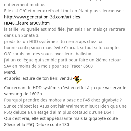
entièrement modifié.
Elle est O/C et mieux refroidit tout en étant plus silencieuse :
http://www.generation-3d.com/articles-
HD48...leure,ar309.htm
la taille, vu qu'elle est modifiée, j'en sais rien mais ça rentrera
dans un Sonata 3.
preds toi un HDD système si tu n'en a aps chez toi.
bonne config sinon mais évite Crucial, sirtout si tu comptes
O/C car ils ont des soucis avec leurs ballistix.
j'ai un collègue qui semble parti pour faire un 2ième retour
SAV en moins de 6 mois pour ses Tracer 8500
Merci,
et après lecture de ton lien: vendu
Concernant le HDD système, c'est en effet à ça que va servir le
samsung de 160Go
Pourquoi prendre des mobos a base de P45 chez gigabyte ?
Sur ce chipset les Asus ont l'air vraiment mieux ! Rien que une
P5Q deluxe a un etage d'alim plus costaud qu'une DS4 !
Oui c'est vrai, elle est appétissante mais la gigabyte coute
80eur et la P5Q Deluxe coute 130