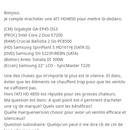
Bonjour,
Je compte m'acheter une ATI HD4850 pour mettre là-dedans:
(CM) Gigabyte GA-EP45-DS3
(PROC) Intel Core 2 Duo E7200
(RAM) Crucial Ballistix 2 Go PC8500
(HD) Samsung SpinPoint S HD161HJ (SATA II)
(DVD) Samsung SH-S223F/BEBN (SATA)
(Boitier) Antec Sonata III 500W
(Ecran) Samsung 22" LCD - SyncMaster T220
Une des choses qui m'importe le plus est le silence. Et donc,
éviter que les éléments ne chauffent trop pour que les ventilo
ne s'affolent pas.
Hors l'ATI HD 4850 est réputée pour ses grosses chaleurs.
Ma question est donc: A quel point est-il pertinent d'acheter
une cg de marque? Quels sont les bénéfices?
Quelle marque/version choisir pour avoir un ventilo efficace et
silencieux?
Question subsidiaire: Quelqu'un peut-il me dire cb de cm de