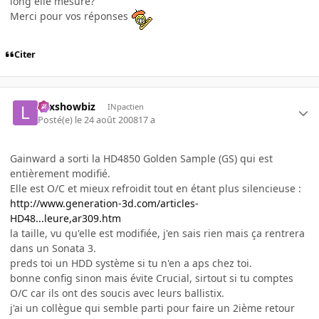
long elle mesure?
Merci pour vos réponses
Citer
Lexshowbiz
INpactien
Posté(e)
le 24 août 2008
17 a
Gainward a sorti la HD4850 Golden Sample (GS) qui est
entièrement modifié.
Elle est O/C et mieux refroidit tout en étant plus silencieuse :
http://www.generation-3d.com/articles-
HD48...leure,ar309.htm
la taille, vu qu'elle est modifiée, j'en sais rien mais ça rentrera
dans un Sonata 3.
preds toi un HDD système si tu n'en a aps chez toi.
bonne config sinon mais évite Crucial, sirtout si tu comptes
O/C car ils ont des soucis avec leurs ballistix.
j'ai un collègue qui semble parti pour faire un 2ième retour