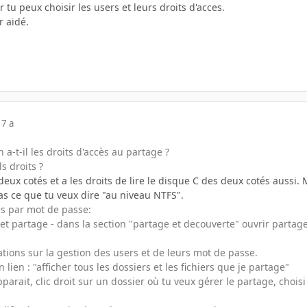
 tu peux choisir les users et leurs droits d'acces.
r aidé.
17 a
n a-t-il les droits d'accès au partage ?
s droits ?
s deux cotés et a les droits de lire le disque C des deux cotés aussi
pas ce que tu veux dire "au niveau NTFS".
es par mot de passe:
et partage - dans la section "partage et decouverte" ouvrir partag
cations sur la gestion des users et de leurs mot de passe.
lien : "afficher tous les dossiers et les fichiers que je partage"
apparait, clic droit sur un dossier où tu veux gérer le partage, choi