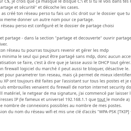
ur C$, je crois que çà masque le disque C:\ et si tu le vois dans tes 
partage et sécurité" et décoche les cases.
as créé ton réseau perso tu fais un clic droit sur le dossier que tu 
eux meme donner un autre nom pour ce partage.
 réseau perso est configuré et le dossier de partage choisi
et partage - dans la section "partage et decouverte" ouvrir partag
ver.
ton réseau tu pourras toujours revenir et gérer les mdp
t à minima le seul qui peut être partagé sans mdp, donc aucun acce
tisation se faire, c'est à dire que je laisse aussi le DHCP tout gérer.
 un firewall logiciel du marché il peut aussi te bloquer, désactive le.
net pour parametrer ton reseau, mais çà permet de mieux identifier
XP ont toujours été faites par l'assistant sur tous les postes et je 
euls embrouilles venaient du firewall de norton internet security do
ll matériel, le netgear de ma signature, j'ai commencé par laisser
adresses IP (le fameux et universel 192.168.1.1 que
tout
le monde a) 
ns le nombre de connexions possibles au nombre de mes postes.
fusion du nom du réseau wifi et mis une clé d'accès "WPA-PSK [TKIP]