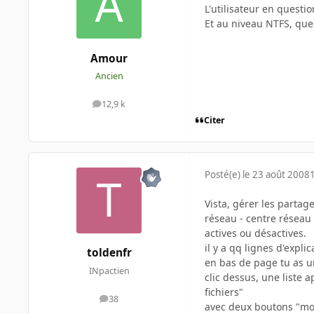
L'utilisateur en questio
Et au niveau NTFS, quel
Amour
Ancien
12,9 k
messages
Citer
Posté(e)
le 23 août 2008
Vista, gérer les partag
réseau - centre réseau 
actives ou désactives.
il y a qq lignes d'expli
toldenfr
en bas de page tu as un 
INpactien
clic dessus, une liste 
fichiers"
38
messages
avec deux boutons "modi