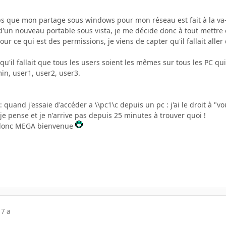
s que mon partage sous windows pour mon réseau est fait à la va-vi
n d'un nouveau portable sous vista, je me décide donc à tout mettre 
our ce qui est des permissions, je viens de capter qu'il fallait a
qu'il fallait que tous les users soient les mêmes sur tous les PC q
min, user1, user2, user3.
 quand j'essaie d'accéder a \\pc1\c depuis un pc : j'ai le droit à "vo
 je pense et je n'arrive pas depuis 25 minutes à trouver quoi !
t donc MEGA bienvenue
17 a