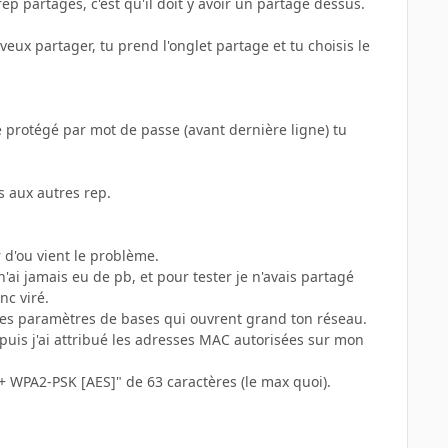
rep partagés, c'est qu'il doit y avoir un partage dessus.
veux partager, tu prend l'onglet partage et tu choisis le
e protégé par mot de passe (avant dernière ligne) tu
s aux autres rep.
 d'ou vient le problème.
n'ai jamais eu de pb, et pour tester je n'avais partagé
nc viré.
 les paramètres de bases qui ouvrent grand ton réseau.
puis j'ai attribué les adresses MAC autorisées sur mon
 + WPA2-PSK [AES]" de 63 caractères (le max quoi).