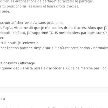
fier les autorisations de partage" et "arreter le partage".
 tu peux choisir les users et leurs droits d'acces.
r aidé.
 pouvoir afficher \\vista\c sans probleme.
s \\xp\c, vista me dit que je n'ai pas les droits d'accès. Alors que 
 depuis le début, j'ai supprimé TOUS mes dossiers partagés sur XP
er.
t-il ? puis-je l'enlever ?
décocher l'option partage simple sur XP" ; où est cette option ? norm
des dossiers / affichage
s quand depuis vista j'essaie d'accéder a XP, ca ne marche pas :
17 a