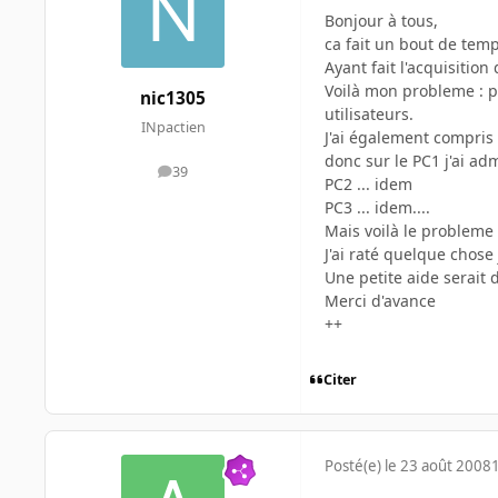
Bonjour à tous,
ca fait un bout de temp
Ayant fait l'acquisitio
Voilà mon probleme : p
nic1305
utilisateurs.
INpactien
J'ai également compris 
donc sur le PC1 j'ai ad
39
messages
PC2 ... idem
PC3 ... idem....
Mais voilà le probleme :
J'ai raté quelque chose
Une petite aide serai
Merci d'avance
++
Citer
Posté(e)
le 23 août 2008