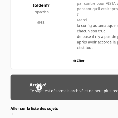
par contre pour VISTA v
toldenfr
pensant qu'il etait "pro
INpactien
?
Merci
38
messages
la config automatique n
chacun son truc.
de base il n'y a pas de 
après avoir accordé le
c'est tout
Citer
Archivé
Ce sujet est désormais archivé et ne peut plus re
Aller sur la liste des sujets