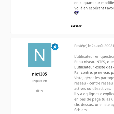
en cliquant sur modifier
Voilà en espérant t'avoi
Citer
Posté(e)
le 24 août 2008
L'utilisateur en questio
Et au niveau NTFS, quel
L'utilisateur existe de
Par contre, je ne vois 
nic1305
Vista, gérer les partag
INpactien
réseau - centre réseau 
actives ou désactives.
39
messages
il y a qq lignes d'expli
en bas de page tu as un 
clic dessus, une liste 
fichiers"