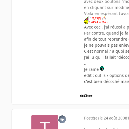
avec deux boutons "modi
en cliquant sur modifier
Voilà en espérant t'avoi
Avec ceci, j'ai réussi a
Par contre, quand je fai
afin de tout reprendre
je ne pouvais pas enlev
C'est normal ? a quoi ser
J'ai lu qu'il fallait "
...
Je rame
edit : outils / options 
c'est bien décoché mai
Citer
Posté(e)
le 24 août 2008