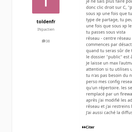
je ne sais plus faire po
donc clic droit sur C, "
sous xp une fois que tu 
type de partage, tu p
toldenfr
une fois que sous xp le
INpactien
tu passes sous vista
réseau - centre réseau 
38
messages
commences par désacti
quand tu seras sûr de 
le dossier "public" es
Je laisse un max l'autma
attention si tu utilises
tu n'as pas besoin du 
perso mes config reseau 
qu'un répertoire. les s
remplacé par un firewa
après j'ai modifié les 
réseau et j'ai restrei
J'ai aussi caché la dif
Citer