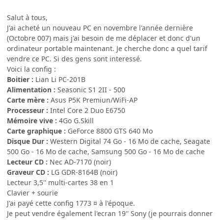
Salut à tous,
J'ai acheté un nouveau PC en novembre l'année dernière
(Octobre 007) mais j'ai besoin de me déplacer et donc d'un
ordinateur portable maintenant. Je cherche donc a quel tarif
vendre ce PC. Si des gens sont interessé.
Voici la config :
Boitier :
Lian Li PC-201B
Alimentation :
Seasonic S1 2II - 500
Carte mère :
Asus P5K Premiun/WiFi-AP
Processeur :
Intel Core 2 Duo E6750
Mémoire vive :
4Go G.Skill
Carte graphique :
GeForce 8800 GTS 640 Mo
Disque Dur :
Western Digital 74 Go - 16 Mo de cache, Seagate
500 Go - 16 Mo de cache, Samsung 500 Go - 16 Mo de cache
Lecteur CD :
Nec AD-7170 (noir)
Graveur CD :
LG GDR-8164B (noir)
Lecteur 3,5'' multi-cartes 38 en 1
Clavier + sourie
J'ai payé cette config 1773 ¤ à l'époque.
Je peut vendre également l'ecran 19'' Sony (je pourrais donner