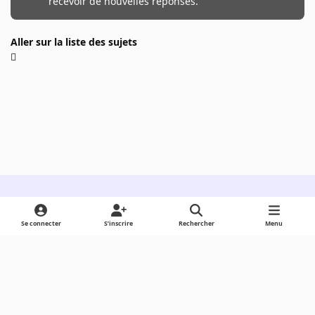
recevoir de nouvelles réponses.
Aller sur la liste des sujets
Light Mode
Dark Mode
System Preference
Se connecter
S’inscrire
Rechercher
Menu
Langue
Cookies
Powered by
Invision Community