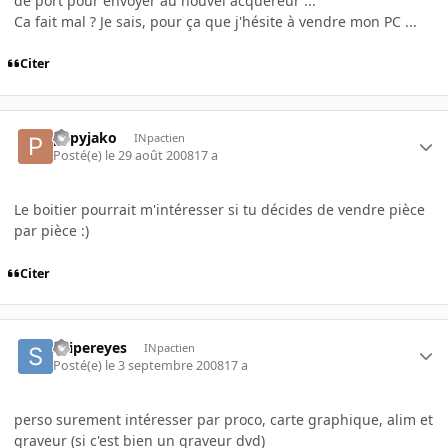
de port pour envoyer au nouvel acquéreur ...
Ca fait mal ? Je sais, pour ça que j'hésite à vendre mon PC ...
Citer
papyjako
INpactien
Posté(e)
le 29 août 2008
17 a
Le boitier pourrait m'intéresser si tu décides de vendre pièce
par pièce :)
Citer
snipereyes
INpactien
Posté(e)
le 3 septembre 2008
17 a
perso surement intéresser par proco, carte graphique, alim et
graveur (si c'est bien un graveur dvd)