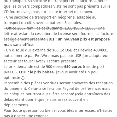
du Thinkpad, sa sacoche de transport et la facture. A noter
que les drivers compatibles Vista ne sont pas présents sur le
CD fourni avec, mais sur le site internet de Lenovo.
- Une sacoche de transport en néoprène, adaptée au
transport du x61s avec sa batterie 8 cellules.
- Office 2007 familles et étudiants, LICENSE INCLUSE. Une
lettre attestant la cessation de License sera fournie. La facture
est également présente.
EDIT : un nouveau prix est proposé
mais sans office.
- Un disque dur externe de 160 Go USB et FireWire 400/800,
autoalimenté par FireWire mais pas par USB (un adaptateur
secteur est fourni avec). Facture présente.
Le prix demandé est de
900 euros
650 euros
frais de port
INCLUS.
EDIT : le prix baisse
(j'avoue avoir été un peu
optimiste :)).
L’ensemble des pièces vendues seront envoyées dès réception
du paiement. Celui-ci se fera par Paypal de préférence, mais
les chèques pourront aussi être accepté (cela entraînera des
délais étant donné que je suis assez souvent en
déplacement).
Pour toute question ou bien si vous êtes interressés, n'hésitez
pas à poster une réponse.