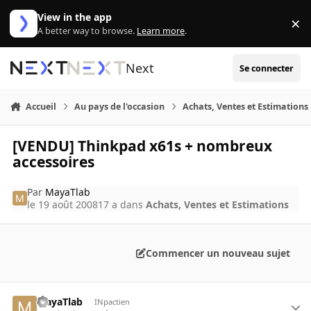
Aller au contenu
View in the app
×
Di
A better way to browse.
Learn more
.
Next
Se connecter
Accueil
Au pays de l'occasion
Achats, Ventes et Estimations
[VENDU] Thinkpad x61s + nombreux
accessoires
Par
MayaTlab
le 19 août 2008
17 a
dans
Achats, Ventes et Estimations
Commencer un nouveau sujet
MayaTlab
INpactien