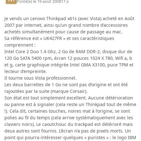
Posté(e)
le 19 août 2008
17 a
Je vends un Lenovo Thinkpad x61s (avec Vista) acheté en Août
2007 par internet, ainsi qu’un grand nombre d’accessoires
achetés simultanément pour cause de passage au mac.
Sa référence est « UK427FR » et ses caractéristiques
comprennent :
Intel Core 2 Duo 1.4 Ghz, 2 Go de RAM DDR-2, disque dur de
120 Go SATA 5400 rpm, écran 12 pouces 1024 X 780, Wifi a, b
et g, carte graphique intégrée Intel GMA X3100, puce TPM et
lecteur d’empreinte.
Il tourne sous Vista professionnel.
Les deux barrettes de 1 Go ne sont pas d’origine et ont été
rajoutées par la suite (marque Corsair).
Son état est tout simplement excellent. Aucune détérioration
ou panne est à signaler (cela reste un Thinkpad tout de même
!). Cela dit, certaines touches, noires mat à l’origine, se sont
polies au fil du temps (cela arrive systématiquement avec les
claviers noirs). Le caoutchouc du trackpad est détérioré mais
deux autres sont fournis. L’écran n’a pas de pixels morts. Un
point qui pourra intéresser quelques « puristes » : le logo IBM