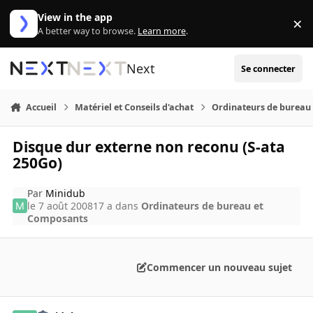
Aller au contenu
View in the app
×
Di
A better way to browse.
Learn more
.
Next
Se connecter
Accueil
Matériel et Conseils d'achat
Ordinateurs de bureau
Disque dur externe non reconu (S-ata
250Go)
Par
Minidub
le 7 août 2008
17 a
dans
Ordinateurs de bureau et
Composants
Commencer un nouveau sujet