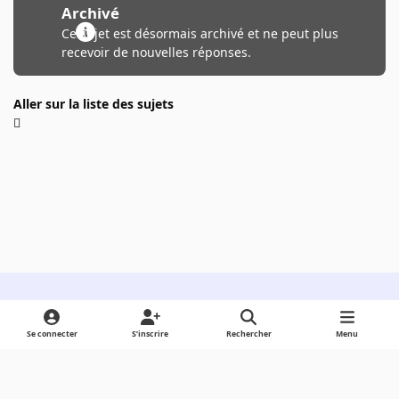
Archivé
Ce sujet est désormais archivé et ne peut plus
recevoir de nouvelles réponses.
Aller sur la liste des sujets
Light Mode
Dark Mode
System Preference
Se connecter
S’inscrire
Rechercher
Menu
Langue
Cookies
Powered by
Invision Community