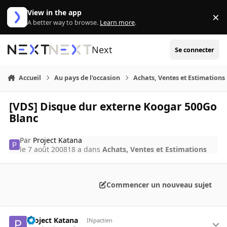
Aller au contenu
View in the app
×
Di
A better way to browse.
Learn more
.
Next
Se connecter
Accueil
Au pays de l'occasion
Achats, Ventes et Estimations
[VDS] Disque dur externe Koogar 500Go
Blanc
Par
Project Katana
le 7 août 2008
18 a
dans
Achats, Ventes et Estimations
Commencer un nouveau sujet
Project Katana
INpactien