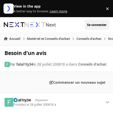
Aller au contenu
View in the app
×
Di
A better way to browse.
Learn more
.
Next
Se connecter
Accueil
Matériel et Conseils d'achat
Conseils d'achat
Bes
Besoin d'un avis
Par
fatal1ty34
le 28 juillet 2008
18 a
dans
Conseils d'achat
Commencer un nouveau sujet
fatal1ty34
INpactien
Posté(e)
le 28 juillet 2008
18 a