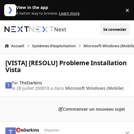
Aller au contenu
View in the app
×
Di
A better way to browse.
Learn more
.
Next
Se connecter
Accueil
Systèmes d'exploitation
Microsoft Windows (Mobile
[VISTA] [RESOLU] Probleme Installation
Vista
Par
TheDarkins
le 28 juillet 2008
18 a
dans
Microsoft Windows (Mobile)
Commencer un nouveau sujet
TheDarkins
INpactien