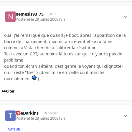
nemesis93_75
Banni
Posté(e)
le 28 juillet 2008
18 a
ouai j'ai remarqué que quand je boot, après l'apparition de la
barre de chargement, mon écran s'éteint et se rallume
comme si Vista cherche à calibrer la résolution
Test avec un CRT, au moins là tu es sur qu'il n'y aura pas de
problème
quand ton écran s'éteint, c'est genre le voyant qui clignotte?
ou il reste "fixe" ? (donc mise en veille ou il marche
normalement
)
Citer
TheDarkins
INpactien
Posté(e)
le 28 juillet 2008
18 a
AUTEUR