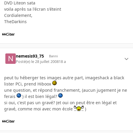
DVD Liteon sata
voila après sa l'écran s'éteint
Cordialement,
TheDarkins
Citer
nemesis93_75
Banni
Posté(e)
le 28 juillet 2008
18 a
peut tu héberger tes images autre part, imageshack a black
lister PCi, prend Hiboox
une question, et répond franchement, (aucun jugement je ne
ferais
) il est bien légal?
si oui, c'est pas un gravé? (et oui on peut être en légal et
gravé, comme moi avec mon école
)
Citer