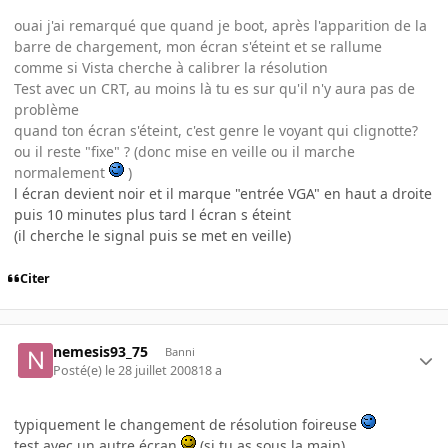
ouai j'ai remarqué que quand je boot, après l'apparition de la
barre de chargement, mon écran s'éteint et se rallume
comme si Vista cherche à calibrer la résolution
Test avec un CRT, au moins là tu es sur qu'il n'y aura pas de
problème
quand ton écran s'éteint, c'est genre le voyant qui clignotte?
ou il reste "fixe" ? (donc mise en veille ou il marche
normalement
)
l écran devient noir et il marque "entrée VGA" en haut a droite
puis 10 minutes plus tard l écran s éteint
(il cherche le signal puis se met en veille)
Citer
nemesis93_75
Banni
Posté(e)
le 28 juillet 2008
18 a
typiquement le changement de résolution foireuse
test avec un autre écran
(si tu as sous la main)