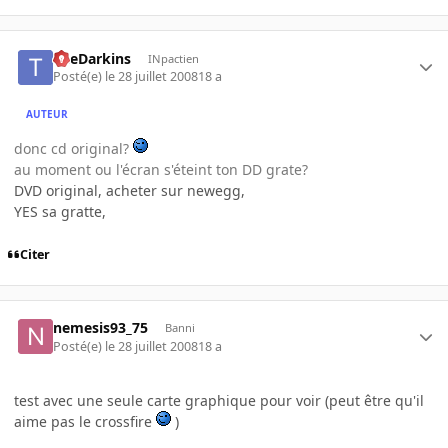
TheDarkins
INpactien
Posté(e)
le 28 juillet 2008
18 a
AUTEUR
donc cd original?
au moment ou l'écran s'éteint ton DD grate?
DVD original, acheter sur newegg,
YES sa gratte,
Citer
nemesis93_75
Banni
Posté(e)
le 28 juillet 2008
18 a
test avec une seule carte graphique pour voir (peut être qu'il
aime pas le crossfire
)