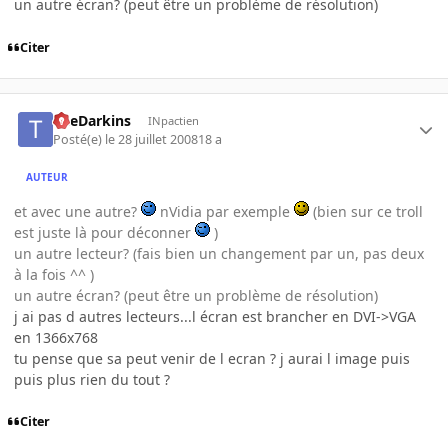
un autre écran? (peut être un problème de résolution)
Citer
TheDarkins
INpactien
Posté(e)
le 28 juillet 2008
18 a
AUTEUR
et avec une autre?
nVidia par exemple
(bien sur ce troll
est juste là pour déconner
)
un autre lecteur? (fais bien un changement par un, pas deux
à la fois ^^ )
un autre écran? (peut être un problème de résolution)
j ai pas d autres lecteurs...l écran est brancher en DVI->VGA
en 1366x768
tu pense que sa peut venir de l ecran ? j aurai l image puis
puis plus rien du tout ?
Citer