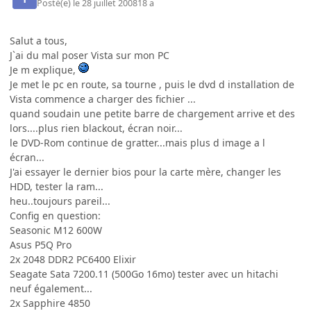
Posté(e)
le 28 juillet 2008
18 a
Salut a tous,
J`ai du mal poser Vista sur mon PC
Je m explique,
Je met le pc en route, sa tourne , puis le dvd d installation de
Vista commence a charger des fichier ...
quand soudain une petite barre de chargement arrive et des
lors....plus rien blackout, écran noir...
le DVD-Rom continue de gratter...mais plus d image a l
écran...
J'ai essayer le dernier bios pour la carte mère, changer les
HDD, tester la ram...
heu..toujours pareil...
Config en question:
Seasonic M12 600W
Asus P5Q Pro
2x 2048 DDR2 PC6400 Elixir
Seagate Sata 7200.11 (500Go 16mo) tester avec un hitachi
neuf également...
2x Sapphire 4850