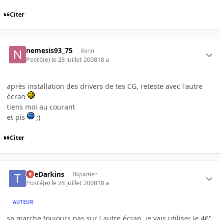
Citer
nemesis93_75
Banni
Posté(e)
le 28 juillet 2008
18 a
après installation des drivers de tes CG, reteste avec l'autre
écran
tiens moi au courant
et pis
;)
Citer
TheDarkins
INpactien
Posté(e)
le 28 juillet 2008
18 a
AUTEUR
sa marche toujours pas sur l autre écran, je vais utiliser le 46"