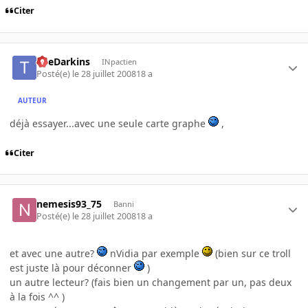
Citer
TheDarkins
INpactien
Posté(e)
le 28 juillet 2008
18 a
AUTEUR
déjà essayer...avec une seule carte graphe
,
Citer
nemesis93_75
Banni
Posté(e)
le 28 juillet 2008
18 a
et avec une autre?
nVidia par exemple
(bien sur ce troll
est juste là pour déconner
)
un autre lecteur? (fais bien un changement par un, pas deux
à la fois ^^ )