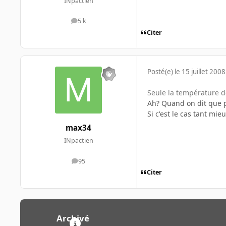
INpactien
5 k
messages
Citer
Posté(e)
le 15 juillet 2008
Seule la température de
Ah? Quand on dit que p
Si c'est le cas tant mi
max34
INpactien
95
messages
Citer
Archivé