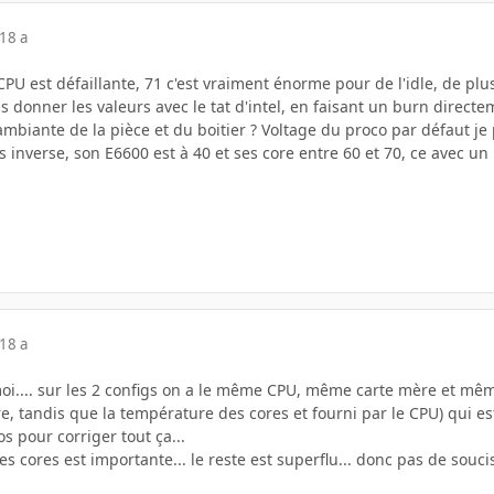
18 a
U est défaillante, 71 c'est vraiment énorme pour de l'idle, de plus l
s donner les valeurs avec le tat d'intel, en faisant un burn directem
mbiante de la pièce et du boitier ? Voltage du proco par défaut je
is inverse, son E6600 est à 40 et ses core entre 60 et 70, ce avec 
18 a
i.... sur les 2 configs on a le même CPU, même carte mère et mêmes 
re, tandis que la température des cores et fourni par le CPU) qui est
s pour corriger tout ça...
s cores est importante... le reste est superflu... donc pas de soucis