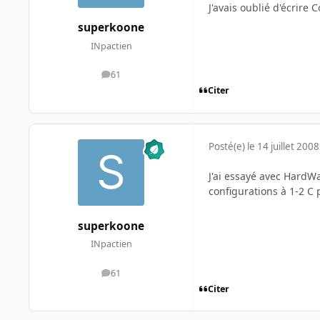
J'avais oublié d'écrire
superkoone
INpactien
61
messages
Citer
Posté(e)
le 14 juillet 2008
J'ai essayé avec HardW
configurations à 1-2 C 
superkoone
INpactien
61
messages
Citer