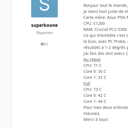
Bonjour tout le monde,
je viens tout juste de 
Carte mère: Asus P5N
CPU: E1200
superkoone
RAM: Crucial PC2-5300
INpactien
Ce qui m'embête c'est q
le bios, avec PC Probe,
61
messages
résultats à 1-2 degrés 
J'ai fais des test avecs
Au repos
CPU: 71 C
Core 0: 30 C
Core 1: 32 C
Full
CPU: 73 C
Core 0: 42 C
Core 1: 44 C
Pour mes deux ordinateu
mauvais.
Merci à tous!