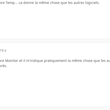
 Core Temp... ca donne la même chose que les autres logiciels.
18 a
are Monitor et il m'indique pratiquement la même chose que les aut
près.