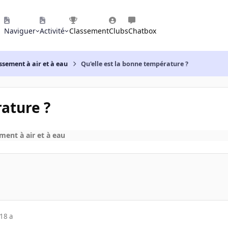
Naviguer
Activité
Classement
Clubs
Chatbox
ssement à air et à eau
Qu'elle est la bonne température ?
ature ?
ment à air et à eau
18 a