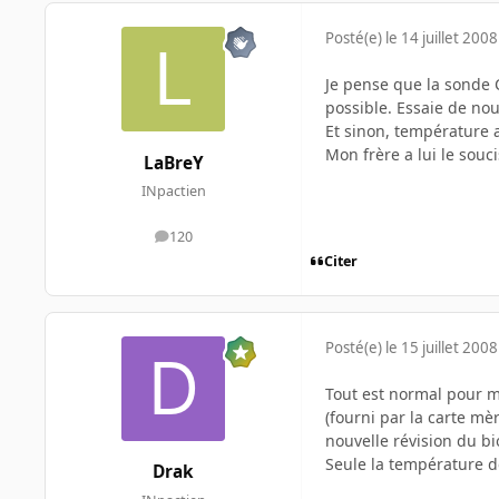
Posté(e)
le 14 juillet 2008
Je pense que la sonde CP
possible. Essaie de nou
Et sinon, température a
Mon frère a lui le souc
LaBreY
INpactien
120
messages
Citer
Posté(e)
le 15 juillet 2008
Tout est normal pour mo
(fourni par la carte mè
nouvelle révision du bio
Seule la température de
Drak