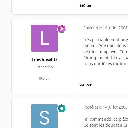
Citer
Posté(e)
le 14 juillet 2008
très probablement une 
même série donc tous 2
test tes temp avec Cor
étrangement, tu n'as pas
Lexshowbiz
tu as gardé les radbox 
INpactien
6,9 k
messages
Citer
Posté(e)
le 14 juillet 2008
J'ai commandé les pi
Ce sont les deux fan CP