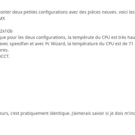
monter deux petites configurations avec des pièces neuves. voici les
-MX
 2x1Gb
ue pour les deux configurations, la tempérute du CPU est très haut
 avec speedfan et avec Pc Wizard, la température du CPU est de 71 
pres.
 OCCT.
rs, c'est pratiquement identique. J'aimerais savoir si je dois m'inq