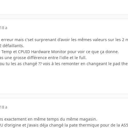
18 a
erreur mais c'set surprenant d'avoir les mêmes valeurs sur les 2 m
 défaillants.
e Temp et CPUID Hardware Monitor pour voir ce que ça donne.
 une grosse différence entre l'idle et le full.
ou tu les as changé ?? vois à les remonter en changeant le pad the
18 a
èces exactement en même temps du même magasin.
U d'origine et j'avais déja changé la pate thermique pour de la AS5