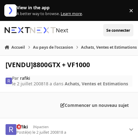
Aller au contenu
View in the app
×
Di
A better way to browse.
Learn more
.
Next
Se connecter
Accueil
Au pays de l'occasion
Achats, Ventes et Estimations
[VENDU]8800GTX + VF1000
Par
rafiki
le 2 juillet 2008
18 a
dans
Achats, Ventes et Estimations
Commencer un nouveau sujet
rafiki
INpactien
Posté(e)
le 2 juillet 2008
18 a