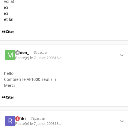
voila!
ici
ici
et là!
Citer
Maien_
INpactien
Posté(e)
le 7 juillet 2008
18 a
hello.
Combien le VF1000 seul ? :)
Merci
Citer
rafiki
INpactien
Posté(e)
le 7 juillet 2008
18 a