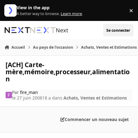
Aller au contenu
View in the app
×
Di
A better way to browse.
Learn more
.
Next
Se connecter
Accueil
Au pays de l'occasion
Achats, Ventes et Estimations
[ACH] Carte-
mère,mémoire,processeur,alimentatio
n
Par
fire_man
le 27 juin 2008
18 a
dans
Achats, Ventes et Estimations
Commencer un nouveau sujet