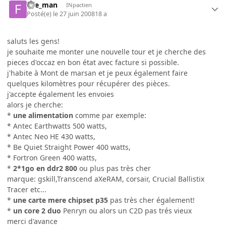
fire_man
INpactien
Posté(e)
le 27 juin 2008
18 a
saluts les gens!
je souhaite me monter une nouvelle tour et je cherche des
pieces d'occaz en bon état avec facture si possible.
j'habite à Mont de marsan et je peux également faire
quelques kilomètres pour récupérer des pièces.
j'accepte également les envoies
alors je cherche:
*
une alimentation
comme par exemple:
* Antec Earthwatts 500 watts,
* Antec Neo HE 430 watts,
* Be Quiet Straight Power 400 watts,
* Fortron Green 400 watts,
*
2*1go en ddr2 800
ou plus pas très cher
marque: gskill,Transcend aXeRAM, corsair, Crucial Ballistix
Tracer etc...
*
une carte mere chipset p35
pas très cher également!
*
un core 2 duo
Penryn ou alors un C2D pas trés vieux
merci d'avance