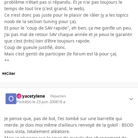
problème n'était pas si répandu. Et je n'ai pas toujours le
temps de tout lire (c'est grand, le web).
Ce n'est donc pas juste pour le plaisir de râler (y a les topics
noob de la section tuning pour ça).
Et pour le "coup de SAV rapide", eh ben, ça me gonfle un peu.
J'ai pas mal de retour SAV chaque année et je peux te garantir
que c'est (très) loin d'être toujours rapide.
Coup de gueule justifié, donc.
Mais c'est gentil de participer (le forum est là pour ça).
++
Citer
Oxyacetylene
INpactien
Posté(e)
le 23 juin 2008
18 a
Je pense que, pas de bol, t'es tombé sur une barrette qui
merde. Je dois moi même d'ailleurs renvoyé de la gskill : BSOD
sous vista, totalement aléatoire.
Mais je plussoie sur le coup de gueule des changement de