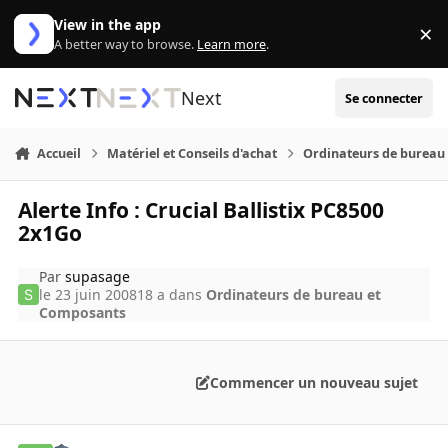
Aller au contenu
View in the app
×
Di
A better way to browse.
Learn more
.
Next
Se connecter
Accueil
Matériel et Conseils d'achat
Ordinateurs de bureau
Alerte Info : Crucial Ballistix PC8500
2x1Go
Par
supasage
le 23 juin 2008
18 a
dans
Ordinateurs de bureau et
Composants
Commencer un nouveau sujet