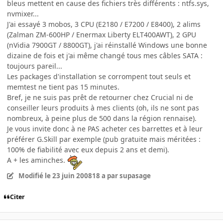
bleus mettent en cause des fichiers très différents : ntfs.sys,
nvmixer...
J'ai essayé 3 mobos, 3 CPU (E2180 / E7200 / E8400), 2 alims
(Zalman ZM-600HP / Enermax Liberty ELT400AWT), 2 GPU
(nVidia 7900GT / 8800GT), j'ai réinstallé Windows une bonne
dizaine de fois et j'ai même changé tous mes câbles SATA :
toujours pareil...
Les packages d'installation se corrompent tout seuls et
memtest ne tient pas 15 minutes.
Bref, je ne suis pas prêt de retourner chez Crucial ni de
conseiller leurs produits à mes clients (oh, ils ne sont pas
nombreux, à peine plus de 500 dans la région rennaise).
Je vous invite donc à ne PAS acheter ces barrettes et à leur
préférer G.Skill par exemple (pub gratuite mais méritées :
100% de fiabilité avec eux depuis 2 ans et demi).
A + les aminches.
Modifié
le 23 juin 2008
18 a
par supasage
Citer