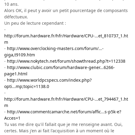
10 ans.
Alors OK, il peut y avoir un petit pourcentage de composants
défectueux.
Un peu de lecture cependant :
-
http://forum.hardware.fr/hfr/Hardware/CPU-...et_810737_1.ht
m
-
http://www.overclocking-masters.com/forum/...-
giga,t9109.htm
-
http://www.nokytech.net/forum/showthread.php?t=112338
-
http://www.clubic.com/forum/hardware-gener...6266-
page1.html
-
http://www.worldpcspecs.com/index.php?
opti...mp;topic=1138.0
-
http://forum.hardware.fr/hfr/Hardware/CPU-...et_794467_1.ht
m
-
http://www.commentcamarche.net/forum/affic...s-p5k-e?
Acces=1
Tu vas me dire qu'il fallait que je me renseigne avant. Oui,
certes. Mais j'en ai fait l'acquisition à un moment où le