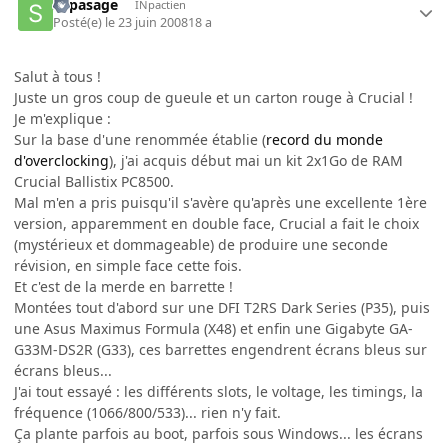
supasage
INpactien
Posté(e)
le 23 juin 2008
18 a
Salut à tous !
Juste un gros coup de gueule et un carton rouge à Crucial !
Je m'explique :
Sur la base d'une renommée établie (
record du monde
d'overclocking
), j'ai acquis début mai un kit 2x1Go de RAM
Crucial Ballistix PC8500.
Mal m'en a pris puisqu'il s'avère qu'après une excellente 1ère
version, apparemment en double face, Crucial a fait le choix
(mystérieux et dommageable) de produire une seconde
révision, en simple face cette fois.
Et c'est de la merde en barrette !
Montées tout d'abord sur une DFI T2RS Dark Series (P35), puis
une Asus Maximus Formula (X48) et enfin une Gigabyte GA-
G33M-DS2R (G33), ces barrettes engendrent écrans bleus sur
écrans bleus...
J'ai tout essayé : les différents slots, le voltage, les timings, la
fréquence (1066/800/533)... rien n'y fait.
Ça plante parfois au boot, parfois sous Windows... les écrans