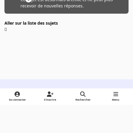
recevoir de nouvelles réponses.
Aller sur la liste des sujets
Light Mode
Dark Mode
System Preference
Se connecter
S’inscrire
Rechercher
Menu
Langue
Cookies
Powered by
Invision Community