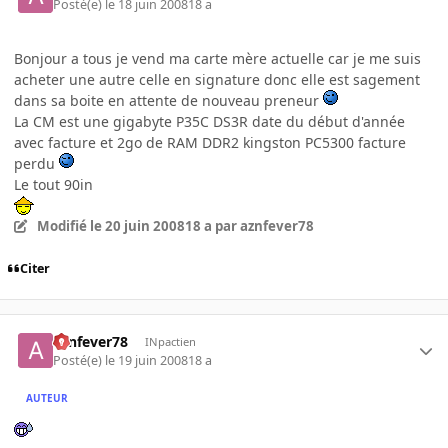
Posté(e)
le 18 juin 2008
18 a
Bonjour a tous je vend ma carte mère actuelle car je me suis
acheter une autre celle en signature donc elle est sagement
dans sa boite en attente de nouveau preneur
La CM est une gigabyte P35C DS3R date du début d'année
avec facture et 2go de RAM DDR2 kingston PC5300 facture
perdu
Le tout 90in
Modifié
le 20 juin 2008
18 a
par aznfever78
Citer
aznfever78
INpactien
Posté(e)
le 19 juin 2008
18 a
AUTEUR