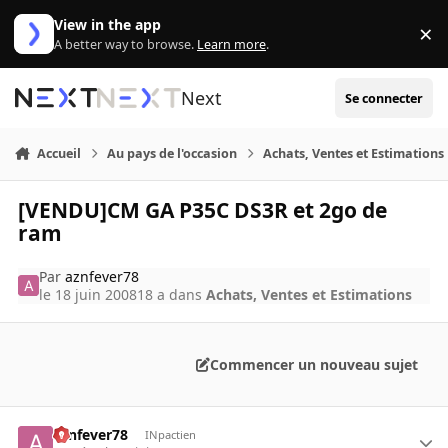
Aller au contenu
View in the app
×
Di
A better way to browse.
Learn more
.
Next
Se connecter
Accueil
Au pays de l'occasion
Achats, Ventes et Estimations
[VENDU]CM GA P35C DS3R et 2go de
ram
Par
aznfever78
le 18 juin 2008
18 a
dans
Achats, Ventes et Estimations
Commencer un nouveau sujet
aznfever78
INpactien